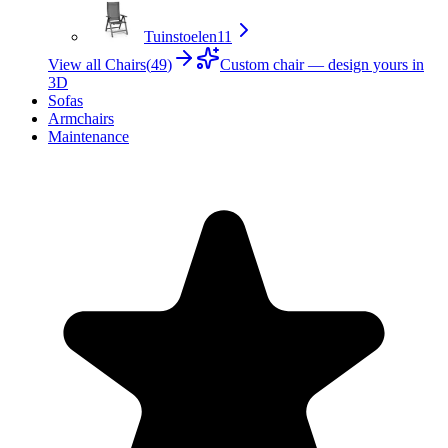
Tuinstoelen
11
View all Chairs
(
49
)
Custom chair — design yours in
3D
Sofas
Armchairs
Maintenance