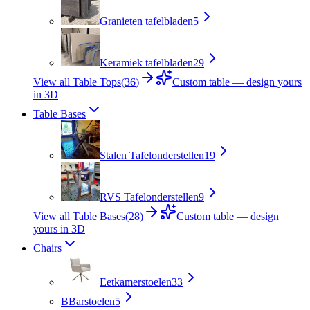
Granieten tafelbladen
5
Keramiek tafelbladen
29
View all Table Tops
(
36
)
Custom table — design yours
in 3D
Table Bases
Stalen Tafelonderstellen
19
RVS Tafelonderstellen
9
View all Table Bases
(
28
)
Custom table — design
yours in 3D
Chairs
Eetkamerstoelen
33
B
Barstoelen
5