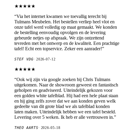
★★★★★
“
Via het internet kwamen we toevallig terecht bij
Tulmans Meubelen. Het bestellen verliep heel vlot en
onze tafel werd volledig op maat gemaakt. We konden
de bestelling eenvoudig opvolgen en de levering
gebeurde netjes op afspraak. We zijn ontzettend
tevreden met het ontwerp en de kwaliteit. Een prachtige
tafel! Echt een topservice. Zeker een aanrader!
”
STEF VDG
·
2026-07-12
★★★★★
“
Ook wij zijn via google zoeken bij Chris Tulmans
uitgekomen. Naar de showroom geweest en fantastisch
geholpen en geadviseerd. Uiteindelijk gekozen voor
een golden white tafelblad. Hij had een hele plaat staan
en hij ging zelfs zover dat we aan konden geven welk
gedeelte van dit grote blad we als tafelblad konden
laten maken. Uiteindelijk hebben we een tafel besteld.
Levering over 5 weken. Ik heb er alle vertrouwen in.
”
THEO AARTS
·
2026-05-18