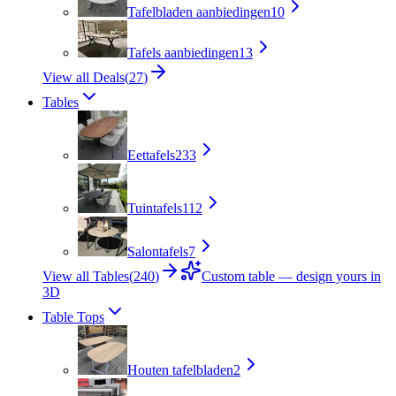
Tafelbladen aanbiedingen
10
Tafels aanbiedingen
13
View all Deals
(
27
)
Tables
Eettafels
233
Tuintafels
112
Salontafels
7
View all Tables
(
240
)
Custom table — design yours in
3D
Table Tops
Houten tafelbladen
2