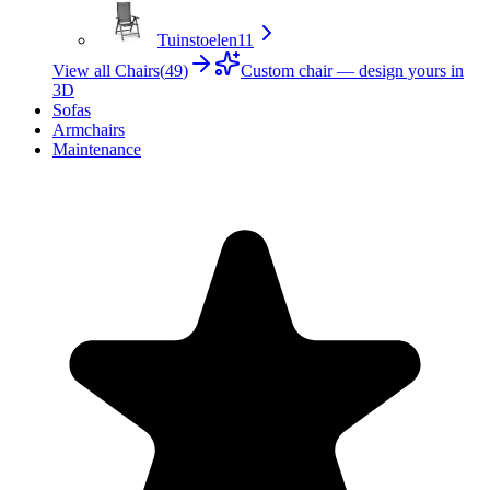
Tuinstoelen
11
View all Chairs
(
49
)
Custom chair — design yours in
3D
Sofas
Armchairs
Maintenance