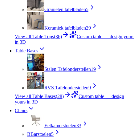
Granieten tafelbladen
5
Keramiek tafelbladen
29
View all Table Tops
(
36
)
Custom table — design yours
in 3D
Table Bases
Stalen Tafelonderstellen
19
RVS Tafelonderstellen
9
View all Table Bases
(
28
)
Custom table — design
yours in 3D
Chairs
Eetkamerstoelen
33
B
Barstoelen
5