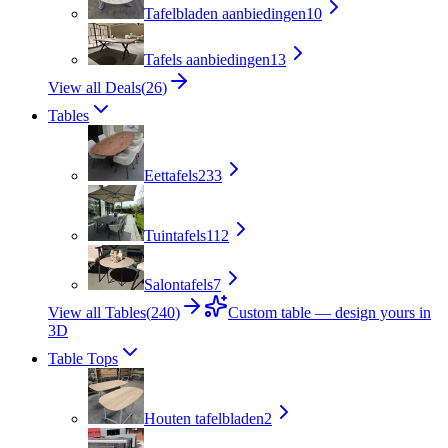
Tafelbladen aanbiedingen
10
Tafels aanbiedingen
13
View all Deals
(
26
)
Tables
Eettafels
233
Tuintafels
112
Salontafels
7
View all Tables
(
240
)
Custom table — design yours in
3D
Table Tops
Houten tafelbladen
2