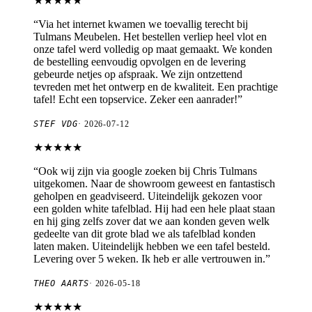
★★★★★
“
Via het internet kwamen we toevallig terecht bij
Tulmans Meubelen. Het bestellen verliep heel vlot en
onze tafel werd volledig op maat gemaakt. We konden
de bestelling eenvoudig opvolgen en de levering
gebeurde netjes op afspraak. We zijn ontzettend
tevreden met het ontwerp en de kwaliteit. Een prachtige
tafel! Echt een topservice. Zeker een aanrader!
”
STEF VDG
·
2026-07-12
★★★★★
“
Ook wij zijn via google zoeken bij Chris Tulmans
uitgekomen. Naar de showroom geweest en fantastisch
geholpen en geadviseerd. Uiteindelijk gekozen voor
een golden white tafelblad. Hij had een hele plaat staan
en hij ging zelfs zover dat we aan konden geven welk
gedeelte van dit grote blad we als tafelblad konden
laten maken. Uiteindelijk hebben we een tafel besteld.
Levering over 5 weken. Ik heb er alle vertrouwen in.
”
THEO AARTS
·
2026-05-18
★★★★★