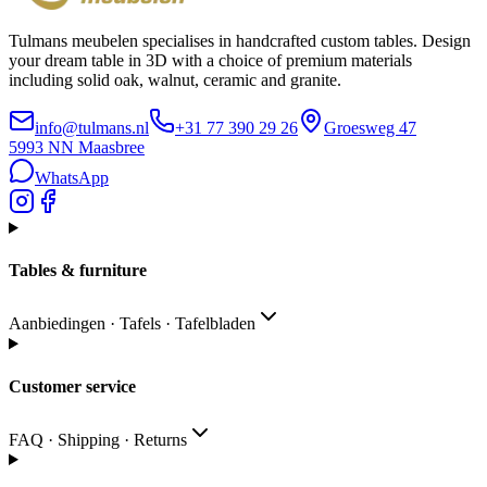
Tulmans meubelen specialises in handcrafted custom tables. Design
your dream table in 3D with a choice of premium materials
including solid oak, walnut, ceramic and granite.
info@tulmans.nl
+31 77 390 29 26
Groesweg 47
5993 NN
Maasbree
WhatsApp
Tables & furniture
Aanbiedingen · Tafels · Tafelbladen
Customer service
FAQ · Shipping · Returns