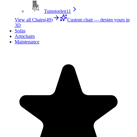
Tuinstoelen
11
View all Chairs
(
49
)
Custom chair — design yours in
3D
Sofas
Armchairs
Maintenance