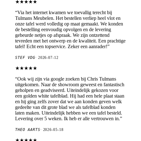
★★★★★
“
Via het internet kwamen we toevallig terecht bij
Tulmans Meubelen. Het bestellen verliep heel vlot en
onze tafel werd volledig op maat gemaakt. We konden
de bestelling eenvoudig opvolgen en de levering
gebeurde netjes op afspraak. We zijn ontzettend
tevreden met het ontwerp en de kwaliteit. Een prachtige
tafel! Echt een topservice. Zeker een aanrader!
”
STEF VDG
·
2026-07-12
★★★★★
“
Ook wij zijn via google zoeken bij Chris Tulmans
uitgekomen. Naar de showroom geweest en fantastisch
geholpen en geadviseerd. Uiteindelijk gekozen voor
een golden white tafelblad. Hij had een hele plaat staan
en hij ging zelfs zover dat we aan konden geven welk
gedeelte van dit grote blad we als tafelblad konden
laten maken. Uiteindelijk hebben we een tafel besteld.
Levering over 5 weken. Ik heb er alle vertrouwen in.
”
THEO AARTS
·
2026-05-18
★★★★★