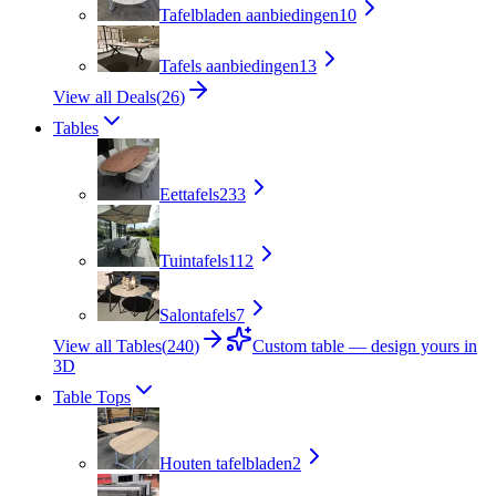
Tafelbladen aanbiedingen
10
Tafels aanbiedingen
13
View all Deals
(
26
)
Tables
Eettafels
233
Tuintafels
112
Salontafels
7
View all Tables
(
240
)
Custom table — design yours in
3D
Table Tops
Houten tafelbladen
2