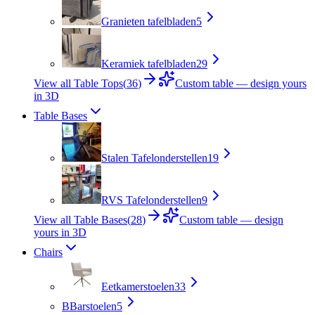
Granieten tafelbladen
5
Keramiek tafelbladen
29
View all Table Tops
(
36
)
Custom table — design yours
in 3D
Table Bases
Stalen Tafelonderstellen
19
RVS Tafelonderstellen
9
View all Table Bases
(
28
)
Custom table — design
yours in 3D
Chairs
Eetkamerstoelen
33
B
Barstoelen
5