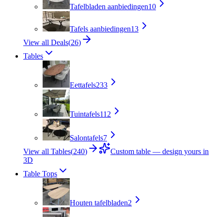
Tafelbladen aanbiedingen
10
Tafels aanbiedingen
13
View all Deals
(
26
)
Tables
Eettafels
233
Tuintafels
112
Salontafels
7
View all Tables
(
240
)
Custom table — design yours in
3D
Table Tops
Houten tafelbladen
2