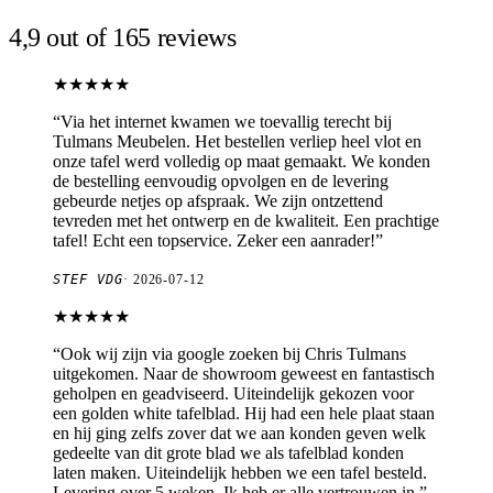
4,9 out of 165 reviews
★★★★★
“
Via het internet kwamen we toevallig terecht bij
Tulmans Meubelen. Het bestellen verliep heel vlot en
onze tafel werd volledig op maat gemaakt. We konden
de bestelling eenvoudig opvolgen en de levering
gebeurde netjes op afspraak. We zijn ontzettend
tevreden met het ontwerp en de kwaliteit. Een prachtige
tafel! Echt een topservice. Zeker een aanrader!
”
STEF VDG
·
2026-07-12
★★★★★
“
Ook wij zijn via google zoeken bij Chris Tulmans
uitgekomen. Naar de showroom geweest en fantastisch
geholpen en geadviseerd. Uiteindelijk gekozen voor
een golden white tafelblad. Hij had een hele plaat staan
en hij ging zelfs zover dat we aan konden geven welk
gedeelte van dit grote blad we als tafelblad konden
laten maken. Uiteindelijk hebben we een tafel besteld.
Levering over 5 weken. Ik heb er alle vertrouwen in.
”