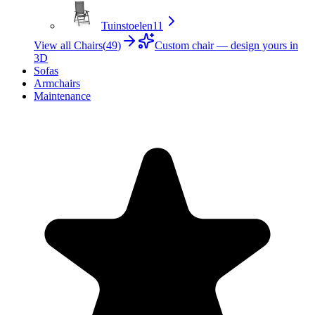
Tuinstoelen
11
View all Chairs
(
49
)
Custom chair — design yours in
3D
Sofas
Armchairs
Maintenance