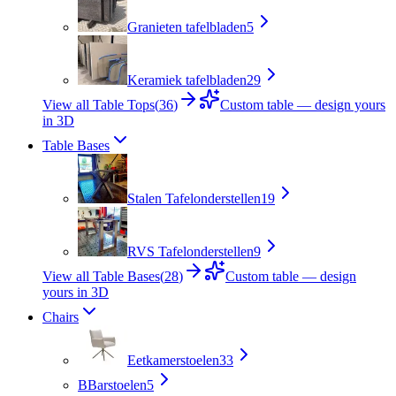
Granieten tafelbladen
5
Keramiek tafelbladen
29
View all Table Tops
(
36
)
Custom table — design yours
in 3D
Table Bases
Stalen Tafelonderstellen
19
RVS Tafelonderstellen
9
View all Table Bases
(
28
)
Custom table — design
yours in 3D
Chairs
Eetkamerstoelen
33
B
Barstoelen
5