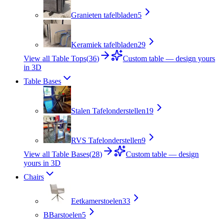
Granieten tafelbladen
5
Keramiek tafelbladen
29
View all Table Tops
(
36
)
Custom table — design yours
in 3D
Table Bases
Stalen Tafelonderstellen
19
RVS Tafelonderstellen
9
View all Table Bases
(
28
)
Custom table — design
yours in 3D
Chairs
Eetkamerstoelen
33
B
Barstoelen
5