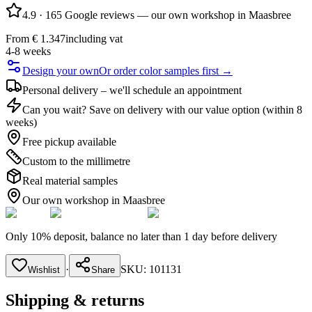
4.9
·
165 Google reviews — our own workshop in Maasbree
From
€ 1.347
including vat
4-8 weeks
Design your own
Or order color samples first →
Personal delivery – we'll schedule an appointment
Can you wait? Save on delivery with our value option (within 8
weeks)
Free pickup available
Custom to the millimetre
Real material samples
Our own workshop in Maasbree
Only 10% deposit, balance no later than 1 day before delivery
·
SKU:
101131
Wishlist
Share
Shipping & returns