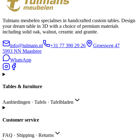
Tulmans meubelen specialises in handcrafted custom tables. Design
your dream table in 3D with a choice of premium materials
including solid oak, walnut, ceramic and granite.
info@tulmans.nl
+31 77 390 29 26
Groesweg 47
5993 NN
Maasbree
WhatsApp
Tables & furniture
Aanbiedingen · Tafels · Tafelbladen
Customer service
FAQ · Shipping · Returns