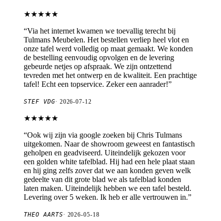
★★★★★
“
Via het internet kwamen we toevallig terecht bij
Tulmans Meubelen. Het bestellen verliep heel vlot en
onze tafel werd volledig op maat gemaakt. We konden
de bestelling eenvoudig opvolgen en de levering
gebeurde netjes op afspraak. We zijn ontzettend
tevreden met het ontwerp en de kwaliteit. Een prachtige
tafel! Echt een topservice. Zeker een aanrader!
”
STEF VDG
·
2026-07-12
★★★★★
“
Ook wij zijn via google zoeken bij Chris Tulmans
uitgekomen. Naar de showroom geweest en fantastisch
geholpen en geadviseerd. Uiteindelijk gekozen voor
een golden white tafelblad. Hij had een hele plaat staan
en hij ging zelfs zover dat we aan konden geven welk
gedeelte van dit grote blad we als tafelblad konden
laten maken. Uiteindelijk hebben we een tafel besteld.
Levering over 5 weken. Ik heb er alle vertrouwen in.
”
THEO AARTS
·
2026-05-18