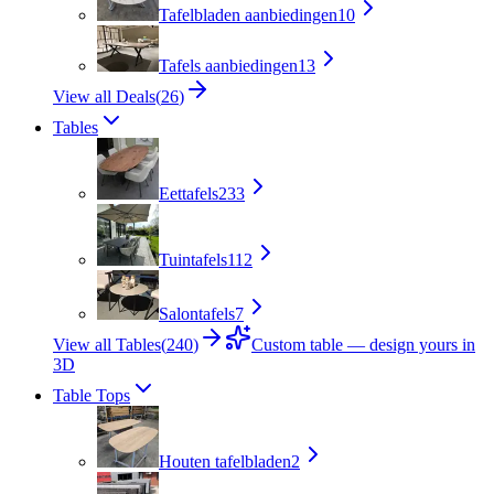
Tafelbladen aanbiedingen
10
Tafels aanbiedingen
13
View all Deals
(
26
)
Tables
Eettafels
233
Tuintafels
112
Salontafels
7
View all Tables
(
240
)
Custom table — design yours in
3D
Table Tops
Houten tafelbladen
2