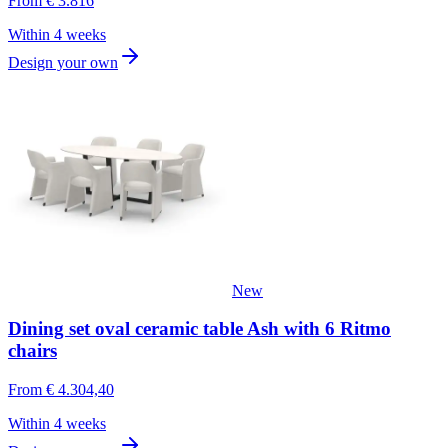
From
€ 3.816
Within 4 weeks
Design your own
New
Dining set oval ceramic table Ash with 6 Ritmo
chairs
From
€ 4.304,40
Within 4 weeks