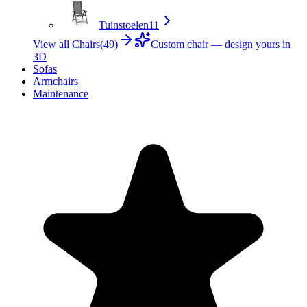
Tuinstoelen
11
View all Chairs
(
49
)
Custom chair — design yours in
3D
Sofas
Armchairs
Maintenance