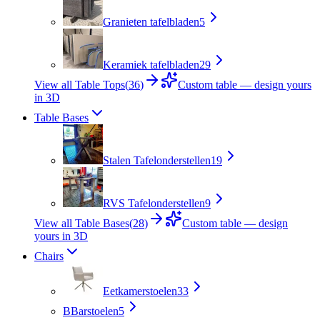
Granieten tafelbladen
5
Keramiek tafelbladen
29
View all Table Tops
(
36
)
Custom table — design yours
in 3D
Table Bases
Stalen Tafelonderstellen
19
RVS Tafelonderstellen
9
View all Table Bases
(
28
)
Custom table — design
yours in 3D
Chairs
Eetkamerstoelen
33
B
Barstoelen
5