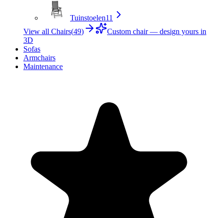
Tuinstoelen
11
View all Chairs
(
49
)
Custom chair — design yours in
3D
Sofas
Armchairs
Maintenance