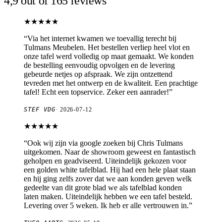
4,9 out of 165 reviews
★★★★★
“
Via het internet kwamen we toevallig terecht bij
Tulmans Meubelen. Het bestellen verliep heel vlot en
onze tafel werd volledig op maat gemaakt. We konden
de bestelling eenvoudig opvolgen en de levering
gebeurde netjes op afspraak. We zijn ontzettend
tevreden met het ontwerp en de kwaliteit. Een prachtige
tafel! Echt een topservice. Zeker een aanrader!
”
STEF VDG
·
2026-07-12
★★★★★
“
Ook wij zijn via google zoeken bij Chris Tulmans
uitgekomen. Naar de showroom geweest en fantastisch
geholpen en geadviseerd. Uiteindelijk gekozen voor
een golden white tafelblad. Hij had een hele plaat staan
en hij ging zelfs zover dat we aan konden geven welk
gedeelte van dit grote blad we als tafelblad konden
laten maken. Uiteindelijk hebben we een tafel besteld.
Levering over 5 weken. Ik heb er alle vertrouwen in.
”