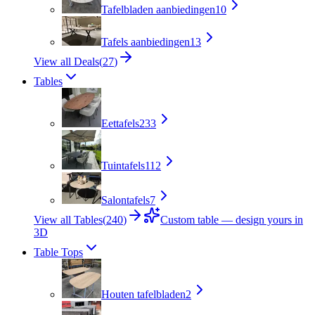
Tafelbladen aanbiedingen
10
Tafels aanbiedingen
13
View all Deals
(
27
)
Tables
Eettafels
233
Tuintafels
112
Salontafels
7
View all Tables
(
240
)
Custom table — design yours in
3D
Table Tops
Houten tafelbladen
2