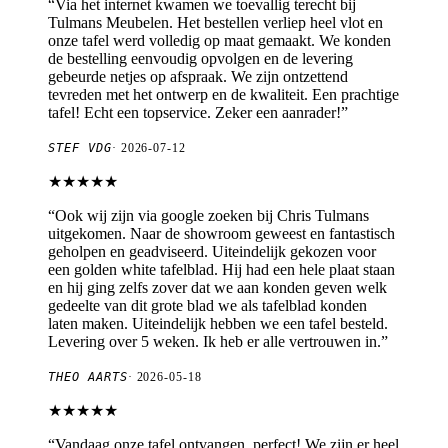
“
Via het internet kwamen we toevallig terecht bij
Tulmans Meubelen. Het bestellen verliep heel vlot en
onze tafel werd volledig op maat gemaakt. We konden
de bestelling eenvoudig opvolgen en de levering
gebeurde netjes op afspraak. We zijn ontzettend
tevreden met het ontwerp en de kwaliteit. Een prachtige
tafel! Echt een topservice. Zeker een aanrader!
”
STEF VDG
·
2026-07-12
★★★★★
“
Ook wij zijn via google zoeken bij Chris Tulmans
uitgekomen. Naar de showroom geweest en fantastisch
geholpen en geadviseerd. Uiteindelijk gekozen voor
een golden white tafelblad. Hij had een hele plaat staan
en hij ging zelfs zover dat we aan konden geven welk
gedeelte van dit grote blad we als tafelblad konden
laten maken. Uiteindelijk hebben we een tafel besteld.
Levering over 5 weken. Ik heb er alle vertrouwen in.
”
THEO AARTS
·
2026-05-18
★★★★★
“
Vandaag onze tafel ontvangen, perfect! We zijn er heel