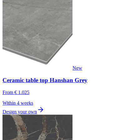
New
Ceramic table top Hanshan Grey
From
€ 1.025
Within 4 weeks
Design your own