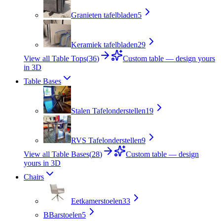
Granieten tafelbladen
5
Keramiek tafelbladen
29
View all Table Tops
(
36
)
Custom table — design yours
in 3D
Table Bases
Stalen Tafelonderstellen
19
RVS Tafelonderstellen
9
View all Table Bases
(
28
)
Custom table — design
yours in 3D
Chairs
Eetkamerstoelen
33
B
Barstoelen
5