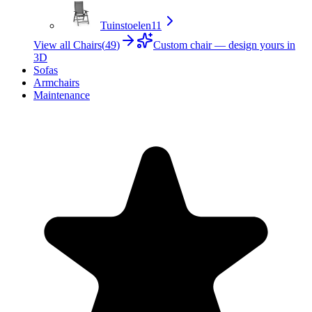
Tuinstoelen
11
View all Chairs
(
49
)
Custom chair — design yours in
3D
Sofas
Armchairs
Maintenance