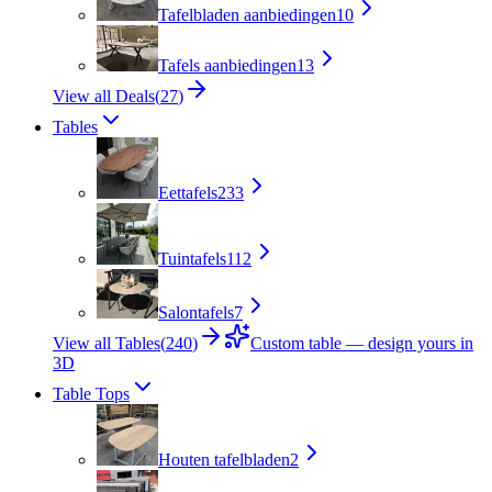
Tafelbladen aanbiedingen
10
Tafels aanbiedingen
13
View all Deals
(
27
)
Tables
Eettafels
233
Tuintafels
112
Salontafels
7
View all Tables
(
240
)
Custom table — design yours in
3D
Table Tops
Houten tafelbladen
2