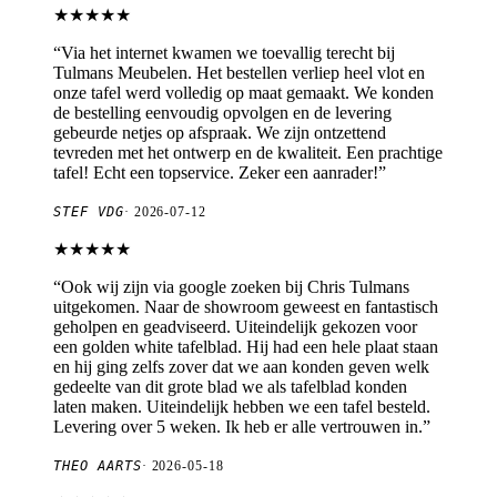
★★★★★
“
Via het internet kwamen we toevallig terecht bij
Tulmans Meubelen. Het bestellen verliep heel vlot en
onze tafel werd volledig op maat gemaakt. We konden
de bestelling eenvoudig opvolgen en de levering
gebeurde netjes op afspraak. We zijn ontzettend
tevreden met het ontwerp en de kwaliteit. Een prachtige
tafel! Echt een topservice. Zeker een aanrader!
”
STEF VDG
·
2026-07-12
★★★★★
“
Ook wij zijn via google zoeken bij Chris Tulmans
uitgekomen. Naar de showroom geweest en fantastisch
geholpen en geadviseerd. Uiteindelijk gekozen voor
een golden white tafelblad. Hij had een hele plaat staan
en hij ging zelfs zover dat we aan konden geven welk
gedeelte van dit grote blad we als tafelblad konden
laten maken. Uiteindelijk hebben we een tafel besteld.
Levering over 5 weken. Ik heb er alle vertrouwen in.
”
THEO AARTS
·
2026-05-18