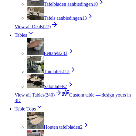
Tafelbladen aanbiedingen
10
Tafels aanbiedingen
13
View all Deals
(
27
)
Tables
Eettafels
233
Tuintafels
112
Salontafels
7
View all Tables
(
240
)
Custom table — design yours in
3D
Table Tops
Houten tafelbladen
2