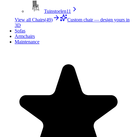
Tuinstoelen
11
View all Chairs
(
49
)
Custom chair — design yours in
3D
Sofas
Armchairs
Maintenance