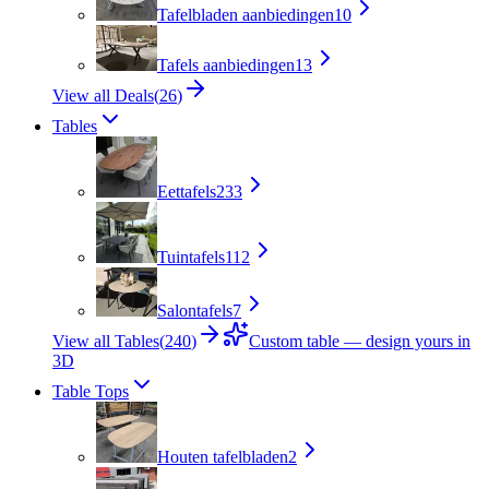
Tafelbladen aanbiedingen
10
Tafels aanbiedingen
13
View all Deals
(
26
)
Tables
Eettafels
233
Tuintafels
112
Salontafels
7
View all Tables
(
240
)
Custom table — design yours in
3D
Table Tops
Houten tafelbladen
2