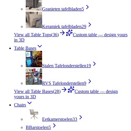
Granieten tafelbladen
5
Keramiek tafelbladen
29
View all Table Tops
(
36
)
Custom table — design yours
in 3D
Table Bases
Stalen Tafelonderstellen
19
RVS Tafelonderstellen
9
View all Table Bases
(
28
)
Custom table — design
yours in 3D
Chairs
Eetkamerstoelen
33
B
Barstoelen
5