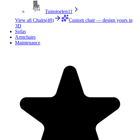
Tuinstoelen
11
View all Chairs
(
49
)
Custom chair — design yours in
3D
Sofas
Armchairs
Maintenance