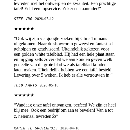
tevreden met het ontwerp en de kwaliteit. Een prachtige
tafel! Echt een topservice. Zeker een aanrader!
”
STEF VDG
·
2026-07-12
★★★★★
“
Ook wij zijn via google zoeken bij Chris Tulmans
uitgekomen. Naar de showroom geweest en fantastisch
geholpen en geadviseerd. Uiteindelijk gekozen voor
een golden white tafelblad. Hij had een hele plaat staan
en hij ging zelfs zover dat we aan konden geven welk
gedeelte van dit grote blad we als tafelblad konden
laten maken. Uiteindelijk hebben we een tafel besteld.
Levering over 5 weken. Ik heb er alle vertrouwen in.
”
THEO AARTS
·
2026-05-18
★★★★★
“
Vandaag onze tafel ontvangen, perfect! We zijn er heel
blij mee. Ook een bedrijf om aan te bevelen! Van a tot
z, helemaal tevreden👍
”
KARIN TE GROTENHUIS
·
2026-04-18