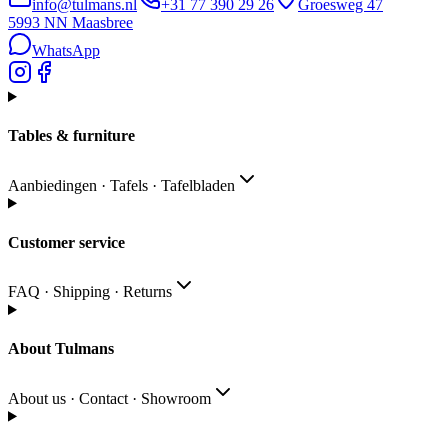
info@tulmans.nl
+31 77 390 29 26
Groesweg 47
5993 NN
Maasbree
WhatsApp
Tables & furniture
Aanbiedingen · Tafels · Tafelbladen
Customer service
FAQ · Shipping · Returns
About Tulmans
About us · Contact · Showroom