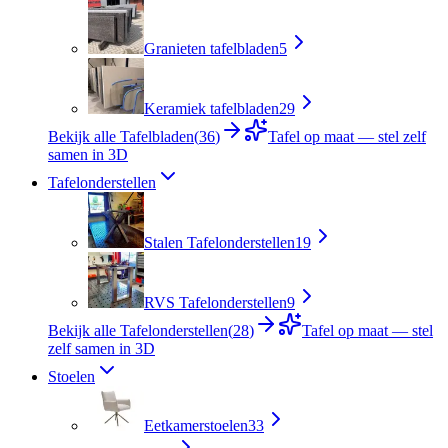
Granieten tafelbladen
5
Keramiek tafelbladen
29
Bekijk alle Tafelbladen
(
36
)
Tafel op maat — stel zelf
samen in 3D
Tafelonderstellen
Stalen Tafelonderstellen
19
RVS Tafelonderstellen
9
Bekijk alle Tafelonderstellen
(
28
)
Tafel op maat — stel
zelf samen in 3D
Stoelen
Eetkamerstoelen
33