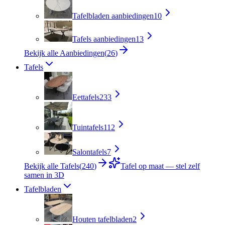
Tafelbladen aanbiedingen
10
Tafels aanbiedingen
13
Bekijk alle Aanbiedingen
(
26
)
Tafels
Eettafels
233
Tuintafels
112
Salontafels
7
Bekijk alle Tafels
(
240
)
Tafel op maat — stel zelf
samen in 3D
Tafelbladen
Houten tafelbladen
2