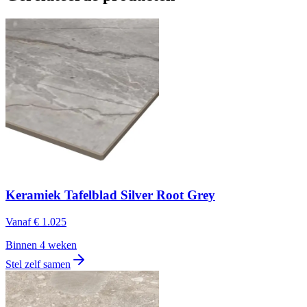
Keramiek Tafelblad Silver Root Grey
Vanaf
€ 1.025
Binnen 4 weken
Stel zelf samen