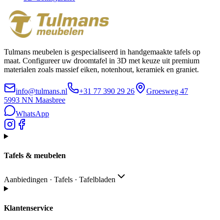
Tulmans meubelen is gespecialiseerd in handgemaakte tafels op
maat. Configureer uw droomtafel in 3D met keuze uit premium
materialen zoals massief eiken, notenhout, keramiek en graniet.
info@tulmans.nl
+31 77 390 29 26
Groesweg 47
5993 NN
Maasbree
WhatsApp
Tafels & meubelen
Aanbiedingen · Tafels · Tafelbladen
Klantenservice