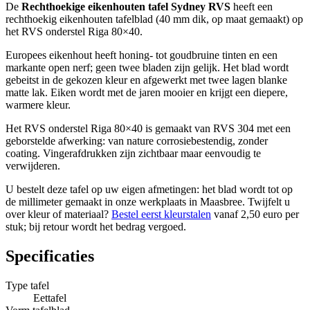
De
Rechthoekige eikenhouten tafel Sydney RVS
heeft een
rechthoekig eikenhouten tafelblad (40 mm dik, op maat gemaakt) op
het RVS onderstel Riga 80×40.
Europees eikenhout heeft honing- tot goudbruine tinten en een
markante open nerf; geen twee bladen zijn gelijk. Het blad wordt
gebeitst in de gekozen kleur en afgewerkt met twee lagen blanke
matte lak. Eiken wordt met de jaren mooier en krijgt een diepere,
warmere kleur.
Het RVS onderstel Riga 80×40 is gemaakt van RVS 304 met een
geborstelde afwerking: van nature corrosiebestendig, zonder
coating. Vingerafdrukken zijn zichtbaar maar eenvoudig te
verwijderen.
U bestelt deze tafel op uw eigen afmetingen: het blad wordt tot op
de millimeter gemaakt in onze werkplaats in Maasbree. Twijfelt u
over kleur of materiaal?
Bestel eerst kleurstalen
vanaf 2,50 euro per
stuk; bij retour wordt het bedrag vergoed.
Specificaties
Type tafel
Eettafel