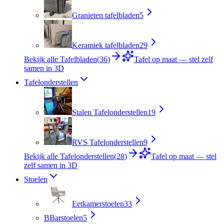
Granieten tafelbladen
5
Keramiek tafelbladen
29
Bekijk alle Tafelbladen
(
36
)
Tafel op maat — stel zelf
samen in 3D
Tafelonderstellen
Stalen Tafelonderstellen
19
RVS Tafelonderstellen
9
Bekijk alle Tafelonderstellen
(
28
)
Tafel op maat — stel
zelf samen in 3D
Stoelen
Eetkamerstoelen
33
B
Barstoelen
5