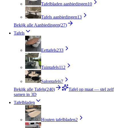
Tafelbladen aanbiedingen
10
Tafels aanbiedingen
13
Bekijk alle Aanbiedingen
(
27
)
Tafels
Eettafels
233
Tuintafels
112
Salontafels
7
Bekijk alle Tafels
(
240
)
Tafel op maat — stel zelf
samen in 3D
Tafelbladen
Houten tafelbladen
2