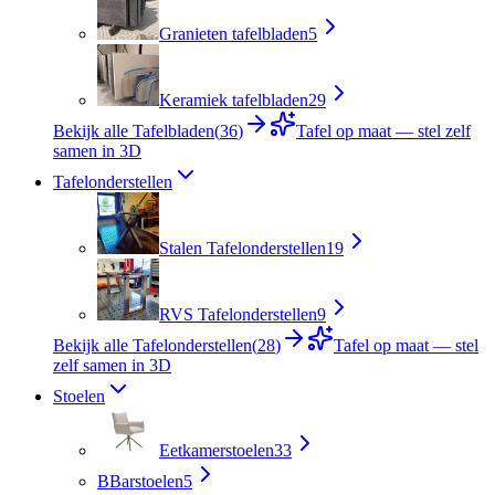
Granieten tafelbladen
5
Keramiek tafelbladen
29
Bekijk alle Tafelbladen
(
36
)
Tafel op maat — stel zelf
samen in 3D
Tafelonderstellen
Stalen Tafelonderstellen
19
RVS Tafelonderstellen
9
Bekijk alle Tafelonderstellen
(
28
)
Tafel op maat — stel
zelf samen in 3D
Stoelen
Eetkamerstoelen
33
B
Barstoelen
5