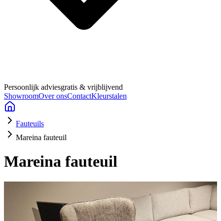
Persoonlijk advies
gratis & vrijblijvend
Showroom
Over ons
Contact
Kleurstalen
Fauteuils
Mareina fauteuil
Mareina fauteuil