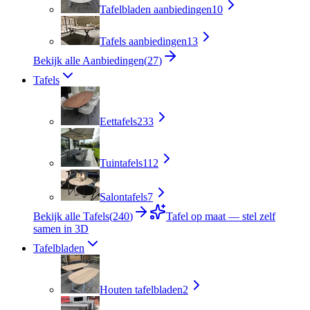
Tafelbladen aanbiedingen
10
Tafels aanbiedingen
13
Bekijk alle Aanbiedingen
(
27
)
Tafels
Eettafels
233
Tuintafels
112
Salontafels
7
Bekijk alle Tafels
(
240
)
Tafel op maat — stel zelf
samen in 3D
Tafelbladen
Houten tafelbladen
2