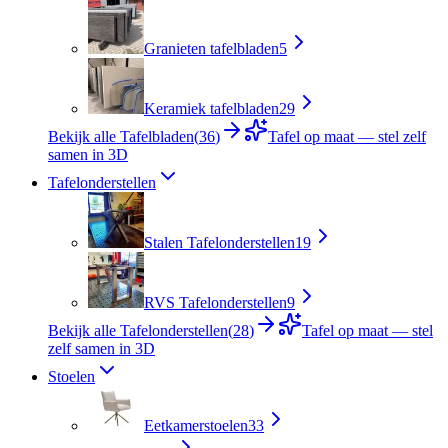
Granieten tafelbladen
5
Keramiek tafelbladen
29
Bekijk alle Tafelbladen
(
36
)
Tafel op maat — stel zelf
samen in 3D
Tafelonderstellen
Stalen Tafelonderstellen
19
RVS Tafelonderstellen
9
Bekijk alle Tafelonderstellen
(
28
)
Tafel op maat — stel
zelf samen in 3D
Stoelen
Eetkamerstoelen
33