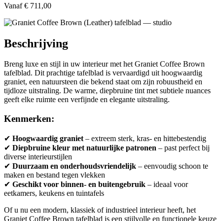
Vanaf
€ 711,00
Beschrijving
Breng luxe en stijl in uw interieur met het Graniet Coffee Brown
tafelblad. Dit prachtige tafelblad is vervaardigd uit hoogwaardig
graniet, een natuursteen die bekend staat om zijn robuustheid en
tijdloze uitstraling. De warme, diepbruine tint met subtiele nuances
geeft elke ruimte een verfijnde en elegante uitstraling.
Kenmerken:
✔
Hoogwaardig graniet
– extreem sterk, kras- en hittebestendig
✔
Diepbruine kleur met natuurlijke patronen
– past perfect bij
diverse interieurstijlen
✔
Duurzaam en onderhoudsvriendelijk
– eenvoudig schoon te
maken en bestand tegen vlekken
✔
Geschikt voor binnen- en buitengebruik
– ideaal voor
eetkamers, keukens en tuintafels
Of u nu een modern, klassiek of industrieel interieur heeft, het
Graniet Coffee Brown tafelblad is een stijlvolle en functionele keuze