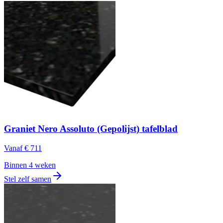
Graniet Nero Assoluto (Gepolijst) tafelblad
Vanaf
€ 711
Binnen 4 weken
Stel zelf samen