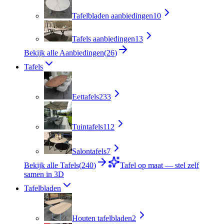
Tafelbladen aanbiedingen
10
Tafels aanbiedingen
13
Bekijk alle Aanbiedingen
(
26
)
Tafels
Eettafels
233
Tuintafels
112
Salontafels
7
Bekijk alle Tafels
(
240
)
Tafel op maat — stel zelf
samen in 3D
Tafelbladen
Houten tafelbladen
2