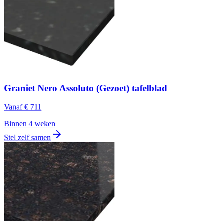
Graniet Nero Assoluto (Gezoet) tafelblad
Vanaf
€ 711
Binnen 4 weken
Stel zelf samen