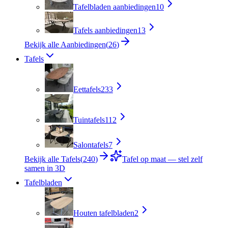
Tafelbladen aanbiedingen
10
Tafels aanbiedingen
13
Bekijk alle Aanbiedingen
(
26
)
Tafels
Eettafels
233
Tuintafels
112
Salontafels
7
Bekijk alle Tafels
(
240
)
Tafel op maat — stel zelf
samen in 3D
Tafelbladen
Houten tafelbladen
2