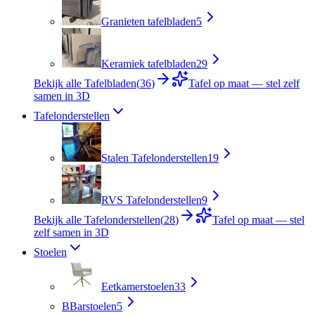
Granieten tafelbladen
5
Keramiek tafelbladen
29
Bekijk alle Tafelbladen
(
36
)
Tafel op maat — stel zelf
samen in 3D
Tafelonderstellen
Stalen Tafelonderstellen
19
RVS Tafelonderstellen
9
Bekijk alle Tafelonderstellen
(
28
)
Tafel op maat — stel
zelf samen in 3D
Stoelen
Eetkamerstoelen
33
B
Barstoelen
5