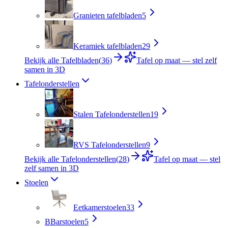
Granieten tafelbladen
5
Keramiek tafelbladen
29
Bekijk alle Tafelbladen
(
36
)
Tafel op maat — stel zelf
samen in 3D
Tafelonderstellen
Stalen Tafelonderstellen
19
RVS Tafelonderstellen
9
Bekijk alle Tafelonderstellen
(
28
)
Tafel op maat — stel
zelf samen in 3D
Stoelen
Eetkamerstoelen
33
B
Barstoelen
5