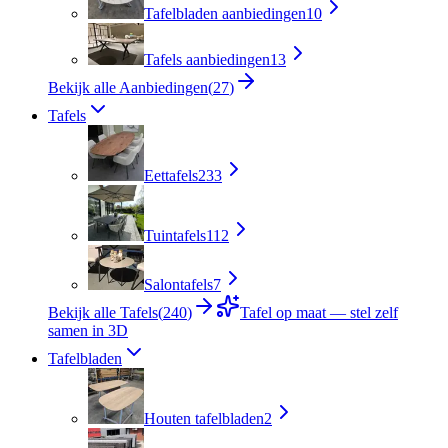
Tafelbladen aanbiedingen
10
Tafels aanbiedingen
13
Bekijk alle Aanbiedingen
(
27
)
Tafels
Eettafels
233
Tuintafels
112
Salontafels
7
Bekijk alle Tafels
(
240
)
Tafel op maat — stel zelf
samen in 3D
Tafelbladen
Houten tafelbladen
2