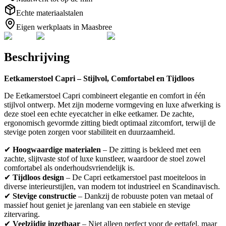
Echte materiaalstalen
Eigen werkplaats in Maasbree
Beschrijving
Eetkamerstoel Capri – Stijlvol, Comfortabel en Tijdloos
De Eetkamerstoel Capri combineert elegantie en comfort in één
stijlvol ontwerp. Met zijn moderne vormgeving en luxe afwerking is
deze stoel een echte eyecatcher in elke eetkamer. De zachte,
ergonomisch gevormde zitting biedt optimaal zitcomfort, terwijl de
stevige poten zorgen voor stabiliteit en duurzaamheid.
✔
Hoogwaardige materialen
– De zitting is bekleed met een
zachte, slijtvaste stof of luxe kunstleer, waardoor de stoel zowel
comfortabel als onderhoudsvriendelijk is.
✔
Tijdloos design
– De Capri eetkamerstoel past moeiteloos in
diverse interieurstijlen, van modern tot industrieel en Scandinavisch.
✔
Stevige constructie
– Dankzij de robuuste poten van metaal of
massief hout geniet je jarenlang van een stabiele en stevige
zitervaring.
✔
Veelzijdig inzetbaar
– Niet alleen perfect voor de eettafel, maar