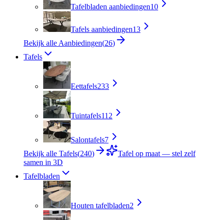
Tafelbladen aanbiedingen
10
Tafels aanbiedingen
13
Bekijk alle Aanbiedingen
(
26
)
Tafels
Eettafels
233
Tuintafels
112
Salontafels
7
Bekijk alle Tafels
(
240
)
Tafel op maat — stel zelf
samen in 3D
Tafelbladen
Houten tafelbladen
2