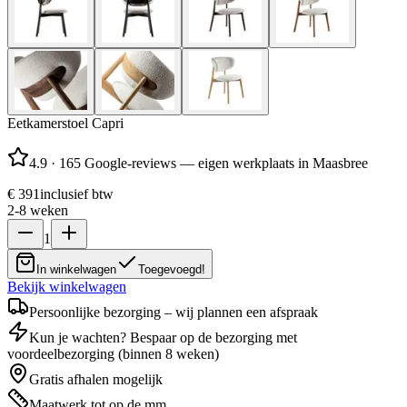
Eetkamerstoel Capri
4.9
·
165 Google-reviews — eigen werkplaats in Maasbree
€ 391
inclusief btw
2-8 weken
1
In winkelwagen
Toegevoegd!
Bekijk winkelwagen
Persoonlijke bezorging – wij plannen een afspraak
Kun je wachten? Bespaar op de bezorging met
voordeelbezorging (binnen 8 weken)
Gratis afhalen mogelijk
Maatwerk tot op de mm