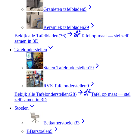
Granieten tafelbladen
5
Keramiek tafelbladen
29
Bekijk alle Tafelbladen
(
36
)
Tafel op maat — stel zelf
samen in 3D
Tafelonderstellen
Stalen Tafelonderstellen
19
RVS Tafelonderstellen
9
Bekijk alle Tafelonderstellen
(
28
)
Tafel op maat — stel
zelf samen in 3D
Stoelen
Eetkamerstoelen
33
B
Barstoelen
5