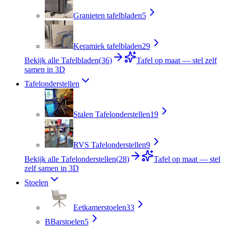
Granieten tafelbladen
5
Keramiek tafelbladen
29
Bekijk alle Tafelbladen
(
36
)
Tafel op maat — stel zelf
samen in 3D
Tafelonderstellen
Stalen Tafelonderstellen
19
RVS Tafelonderstellen
9
Bekijk alle Tafelonderstellen
(
28
)
Tafel op maat — stel
zelf samen in 3D
Stoelen
Eetkamerstoelen
33
B
Barstoelen
5