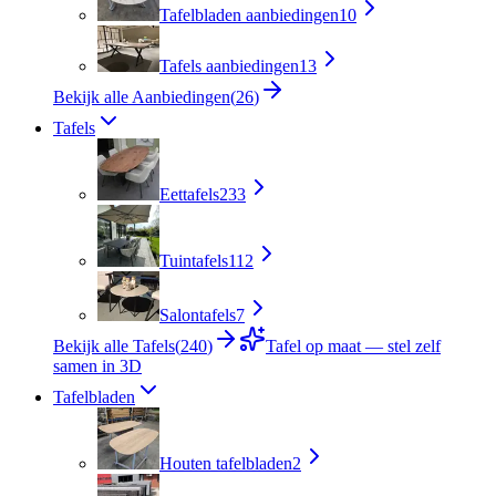
Tafelbladen aanbiedingen
10
Tafels aanbiedingen
13
Bekijk alle Aanbiedingen
(
26
)
Tafels
Eettafels
233
Tuintafels
112
Salontafels
7
Bekijk alle Tafels
(
240
)
Tafel op maat — stel zelf
samen in 3D
Tafelbladen
Houten tafelbladen
2