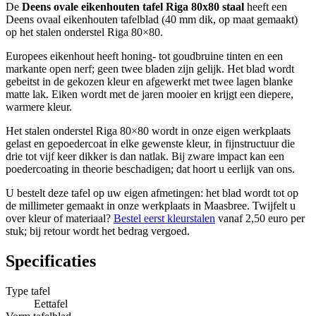
De
Deens ovale eikenhouten tafel Riga 80x80 staal
heeft een
Deens ovaal eikenhouten tafelblad (40 mm dik, op maat gemaakt)
op het stalen onderstel Riga 80×80.
Europees eikenhout heeft honing- tot goudbruine tinten en een
markante open nerf; geen twee bladen zijn gelijk. Het blad wordt
gebeitst in de gekozen kleur en afgewerkt met twee lagen blanke
matte lak. Eiken wordt met de jaren mooier en krijgt een diepere,
warmere kleur.
Het stalen onderstel Riga 80×80 wordt in onze eigen werkplaats
gelast en gepoedercoat in elke gewenste kleur, in fijnstructuur die
drie tot vijf keer dikker is dan natlak. Bij zware impact kan een
poedercoating in theorie beschadigen; dat hoort u eerlijk van ons.
U bestelt deze tafel op uw eigen afmetingen: het blad wordt tot op
de millimeter gemaakt in onze werkplaats in Maasbree. Twijfelt u
over kleur of materiaal?
Bestel eerst kleurstalen
vanaf 2,50 euro per
stuk; bij retour wordt het bedrag vergoed.
Specificaties
Type tafel
Eettafel