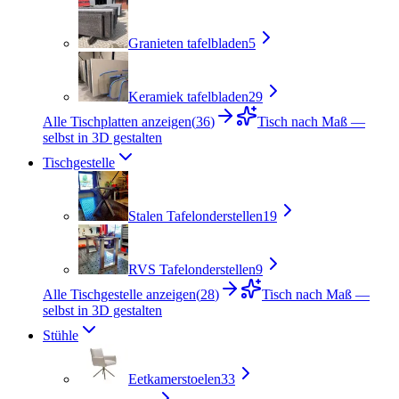
Granieten tafelbladen
5
Keramiek tafelbladen
29
Alle Tischplatten anzeigen
(
36
)
Tisch nach Maß —
selbst in 3D gestalten
Tischgestelle
Stalen Tafelonderstellen
19
RVS Tafelonderstellen
9
Alle Tischgestelle anzeigen
(
28
)
Tisch nach Maß —
selbst in 3D gestalten
Stühle
Eetkamerstoelen
33