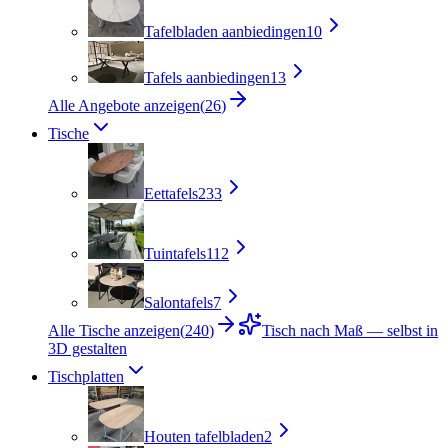
Tafelbladen aanbiedingen
10
Tafels aanbiedingen
13
Alle Angebote anzeigen
(
26
)
Tische
Eettafels
233
Tuintafels
112
Salontafels
7
Alle Tische anzeigen
(
240
)
Tisch nach Maß — selbst in
3D gestalten
Tischplatten
Houten tafelbladen
2