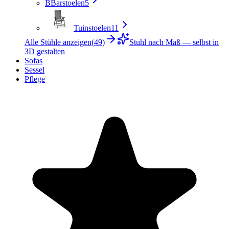
B
Barstoelen
5
Tuinstoelen
11
Alle Stühle anzeigen
(
49
)
Stuhl nach Maß — selbst in
3D gestalten
Sofas
Sessel
Pflege