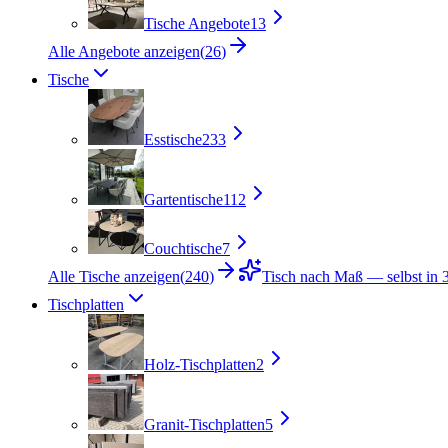
Tische Angebote
13
Alle Angebote anzeigen
(
26
)
Tische
Esstische
233
Gartentische
112
Couchtische
7
Alle Tische anzeigen
(
240
)
Tisch nach Maß — selbst in 3
Tischplatten
Holz-Tischplatten
2
Granit-Tischplatten
5