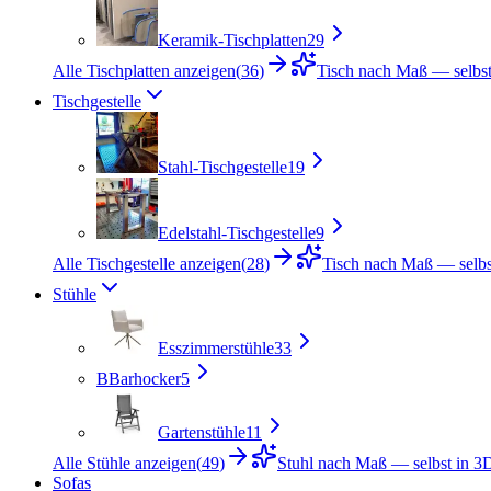
Keramik-Tischplatten
29
Alle Tischplatten anzeigen
(
36
)
Tisch nach Maß — selbst
Tischgestelle
Stahl-Tischgestelle
19
Edelstahl-Tischgestelle
9
Alle Tischgestelle anzeigen
(
28
)
Tisch nach Maß — selbst
Stühle
Esszimmerstühle
33
B
Barhocker
5
Gartenstühle
11
Alle Stühle anzeigen
(
49
)
Stuhl nach Maß — selbst in 3D
Sofas