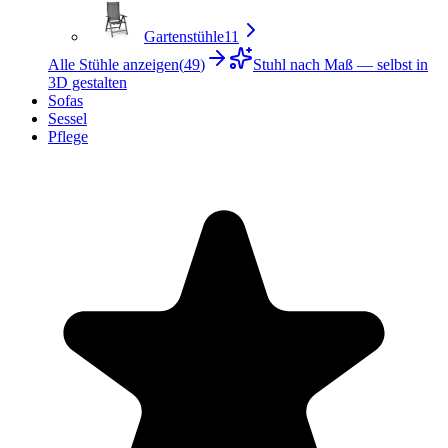
Gartenstühle
11
Alle Stühle anzeigen
(
49
)
Stuhl nach Maß — selbst in
3D gestalten
Sofas
Sessel
Pflege