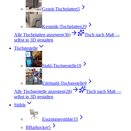
Granit-Tischplatten
5
Keramik-Tischplatten
29
Alle Tischplatten anzeigen
(
36
)
Tisch nach Maß —
selbst in 3D gestalten
Tischgestelle
Stahl-Tischgestelle
19
Edelstahl-Tischgestelle
9
Alle Tischgestelle anzeigen
(
28
)
Tisch nach Maß —
selbst in 3D gestalten
Stühle
Esszimmerstühle
33
B
Barhocker
5