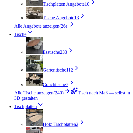
Tischplatten Angebote
10
Tische Angebote
13
Alle Angebote anzeigen
(
26
)
Tische
Esstische
233
Gartentische
112
Couchtische
7
Alle Tische anzeigen
(
240
)
Tisch nach Maß — selbst in
3D gestalten
Tischplatten
Holz-Tischplatten
2