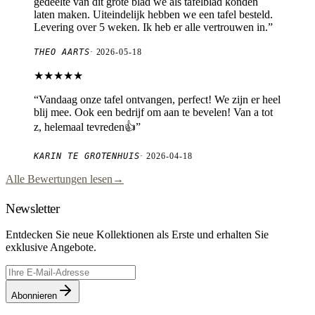
gedeelte van dit grote blad we als tafelblad konden
laten maken. Uiteindelijk hebben we een tafel besteld.
Levering over 5 weken. Ik heb er alle vertrouwen in.
”
THEO AARTS
·
2026-05-18
★★★★★
“
Vandaag onze tafel ontvangen, perfect! We zijn er heel
blij mee. Ook een bedrijf om aan te bevelen! Van a tot
z, helemaal tevreden👍
”
KARIN TE GROTENHUIS
·
2026-04-18
Alle Bewertungen lesen
→
Newsletter
Entdecken Sie neue Kollektionen als Erste und erhalten Sie
exklusive Angebote.
Abonnieren