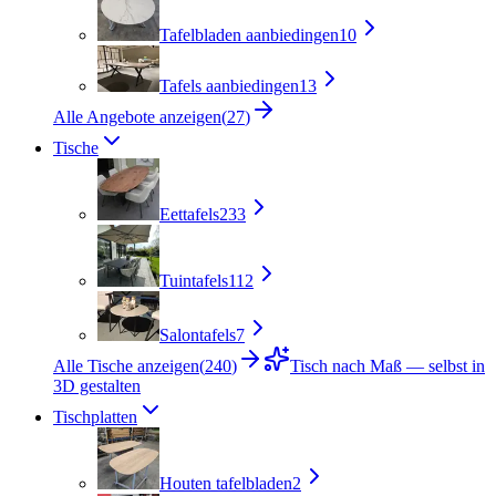
Tafelbladen aanbiedingen
10
Tafels aanbiedingen
13
Alle Angebote anzeigen
(
27
)
Tische
Eettafels
233
Tuintafels
112
Salontafels
7
Alle Tische anzeigen
(
240
)
Tisch nach Maß — selbst in
3D gestalten
Tischplatten
Houten tafelbladen
2