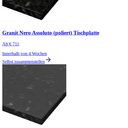
Granit Nero Assoluto (poliert) Tischplatte
Ab
€ 711
Innerhalb von 4 Wochen
Selbst zusammenstellen