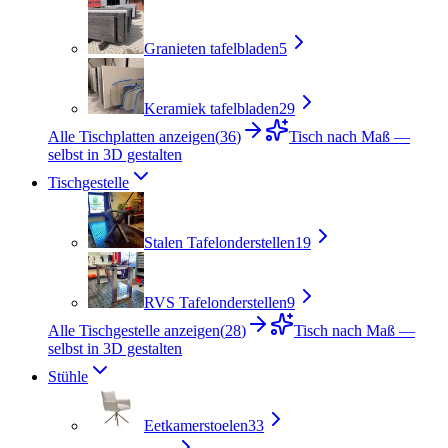
Granieten tafelbladen
5
Keramiek tafelbladen
29
Alle Tischplatten anzeigen
(
36
)
Tisch nach Maß —
selbst in 3D gestalten
Tischgestelle
Stalen Tafelonderstellen
19
RVS Tafelonderstellen
9
Alle Tischgestelle anzeigen
(
28
)
Tisch nach Maß —
selbst in 3D gestalten
Stühle
Eetkamerstoelen
33