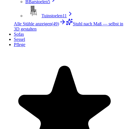
B
Barstoelen
5
Tuinstoelen
11
Alle Stühle anzeigen
(
49
)
Stuhl nach Maß — selbst in
3D gestalten
Sofas
Sessel
Pflege