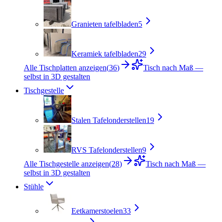
Granieten tafelbladen
5
Keramiek tafelbladen
29
Alle Tischplatten anzeigen
(
36
)
Tisch nach Maß —
selbst in 3D gestalten
Tischgestelle
Stalen Tafelonderstellen
19
RVS Tafelonderstellen
9
Alle Tischgestelle anzeigen
(
28
)
Tisch nach Maß —
selbst in 3D gestalten
Stühle
Eetkamerstoelen
33