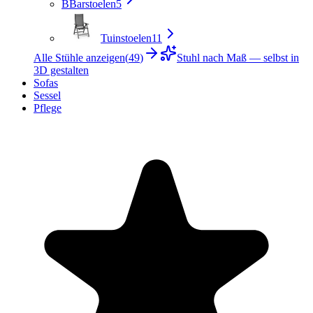
B
Barstoelen
5
Tuinstoelen
11
Alle Stühle anzeigen
(
49
)
Stuhl nach Maß — selbst in
3D gestalten
Sofas
Sessel
Pflege