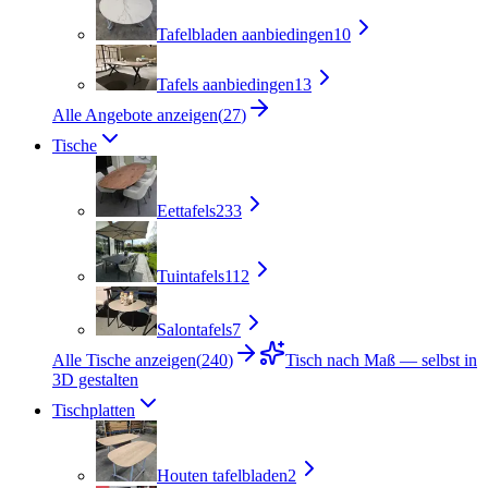
Tafelbladen aanbiedingen
10
Tafels aanbiedingen
13
Alle Angebote anzeigen
(
27
)
Tische
Eettafels
233
Tuintafels
112
Salontafels
7
Alle Tische anzeigen
(
240
)
Tisch nach Maß — selbst in
3D gestalten
Tischplatten
Houten tafelbladen
2