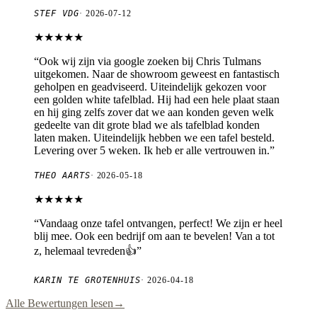
STEF VDG
·
2026-07-12
★★★★★
“
Ook wij zijn via google zoeken bij Chris Tulmans
uitgekomen. Naar de showroom geweest en fantastisch
geholpen en geadviseerd. Uiteindelijk gekozen voor
een golden white tafelblad. Hij had een hele plaat staan
en hij ging zelfs zover dat we aan konden geven welk
gedeelte van dit grote blad we als tafelblad konden
laten maken. Uiteindelijk hebben we een tafel besteld.
Levering over 5 weken. Ik heb er alle vertrouwen in.
”
THEO AARTS
·
2026-05-18
★★★★★
“
Vandaag onze tafel ontvangen, perfect! We zijn er heel
blij mee. Ook een bedrijf om aan te bevelen! Van a tot
z, helemaal tevreden👍
”
KARIN TE GROTENHUIS
·
2026-04-18
Alle Bewertungen lesen
→