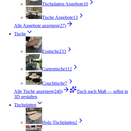
Tischplatten Angebote
10
Tische Angebote
13
Alle Angebote anzeigen
(
27
)
Tische
Esstische
233
Gartentische
112
Couchtische
7
Alle Tische anzeigen
(
240
)
Tisch nach Maß — selbst in
3D gestalten
Tischplatten
Holz-Tischplatten
2