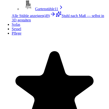
Gartenstühle
11
Alle Stühle anzeigen
(
49
)
Stuhl nach Maß — selbst in
3D gestalten
Sofas
Sessel
Pflege