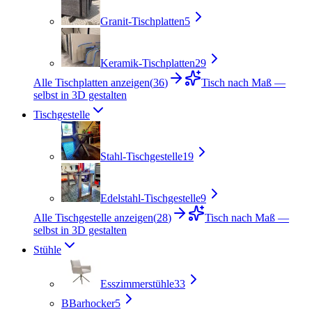
Granit-Tischplatten
5
Keramik-Tischplatten
29
Alle Tischplatten anzeigen
(
36
)
Tisch nach Maß —
selbst in 3D gestalten
Tischgestelle
Stahl-Tischgestelle
19
Edelstahl-Tischgestelle
9
Alle Tischgestelle anzeigen
(
28
)
Tisch nach Maß —
selbst in 3D gestalten
Stühle
Esszimmerstühle
33
B
Barhocker
5