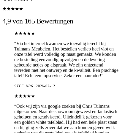
★★★★★
4,9 von 165 Bewertungen
★★★★★
“
Via het internet kwamen we toevallig terecht bij
Tulmans Meubelen. Het bestellen verliep heel vlot en
onze tafel werd volledig op maat gemaakt. We konden
de bestelling eenvoudig opvolgen en de levering
gebeurde netjes op afspraak. We zijn ontzettend
tevreden met het ontwerp en de kwaliteit. Een prachtige
tafel! Echt een topservice. Zeker een aanrader!
”
STEF VDG
·
2026-07-12
★★★★★
“
Ook wij zijn via google zoeken bij Chris Tulmans
uitgekomen. Naar de showroom geweest en fantastisch
geholpen en geadviseerd. Uiteindelijk gekozen voor
een golden white tafelblad. Hij had een hele plaat staan
en hij ging zelfs zover dat we aan konden geven welk
gedeelte van dit grote blad we als tafelblad konden