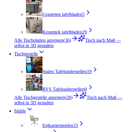
Granieten tafelbladen
5
Keramiek tafelbladen
29
Alle Tischplatten anzeigen
(
36
)
Tisch nach Maß —
selbst in 3D gestalten
Tischgestelle
Stalen Tafelonderstellen
19
RVS Tafelonderstellen
9
Alle Tischgestelle anzeigen
(
28
)
Tisch nach Maß —
selbst in 3D gestalten
Stühle
Eetkamerstoelen
33