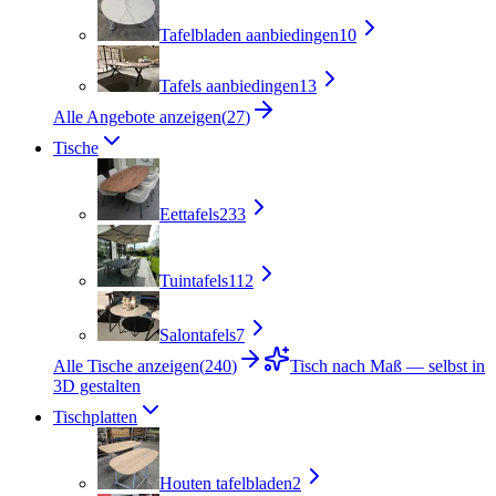
Tafelbladen aanbiedingen
10
Tafels aanbiedingen
13
Alle Angebote anzeigen
(
27
)
Tische
Eettafels
233
Tuintafels
112
Salontafels
7
Alle Tische anzeigen
(
240
)
Tisch nach Maß — selbst in
3D gestalten
Tischplatten
Houten tafelbladen
2