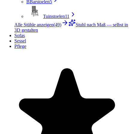
B
Barstoelen
5
Tuinstoelen
11
Alle Stühle anzeigen
(
49
)
Stuhl nach Maß — selbst in
3D gestalten
Sofas
Sessel
Pflege