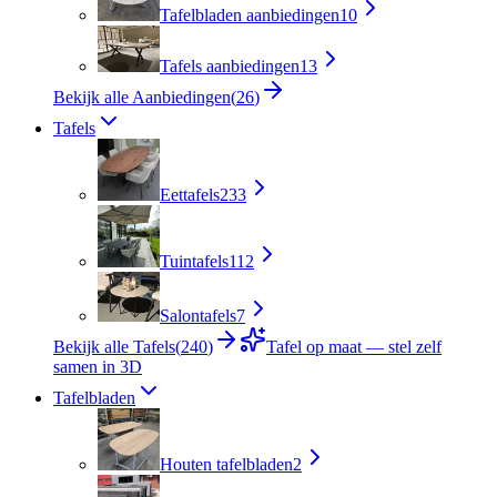
Tafelbladen aanbiedingen
10
Tafels aanbiedingen
13
Bekijk alle Aanbiedingen
(
26
)
Tafels
Eettafels
233
Tuintafels
112
Salontafels
7
Bekijk alle Tafels
(
240
)
Tafel op maat — stel zelf
samen in 3D
Tafelbladen
Houten tafelbladen
2