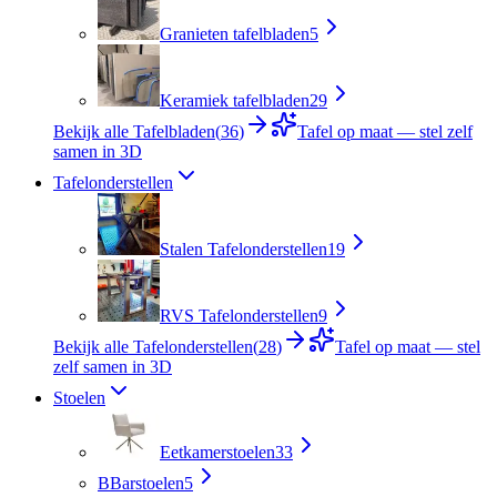
Granieten tafelbladen
5
Keramiek tafelbladen
29
Bekijk alle Tafelbladen
(
36
)
Tafel op maat — stel zelf
samen in 3D
Tafelonderstellen
Stalen Tafelonderstellen
19
RVS Tafelonderstellen
9
Bekijk alle Tafelonderstellen
(
28
)
Tafel op maat — stel
zelf samen in 3D
Stoelen
Eetkamerstoelen
33
B
Barstoelen
5