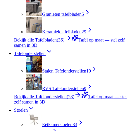
Granieten tafelbladen
5
Keramiek tafelbladen
29
Bekijk alle Tafelbladen
(
36
)
Tafel op maat — stel zelf
samen in 3D
Tafelonderstellen
Stalen Tafelonderstellen
19
RVS Tafelonderstellen
9
Bekijk alle Tafelonderstellen
(
28
)
Tafel op maat — stel
zelf samen in 3D
Stoelen
Eetkamerstoelen
33