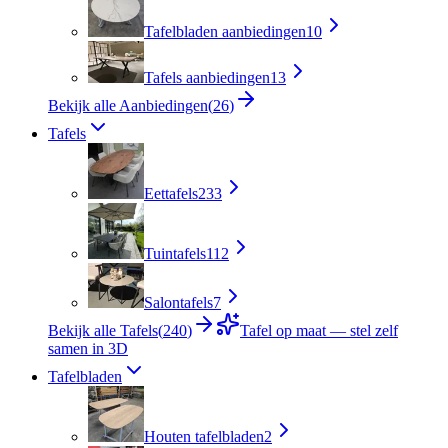
Tafelbladen aanbiedingen
10
Tafels aanbiedingen
13
Bekijk alle Aanbiedingen
(
26
)
Tafels
Eettafels
233
Tuintafels
112
Salontafels
7
Bekijk alle Tafels
(
240
)
Tafel op maat — stel zelf
samen in 3D
Tafelbladen
Houten tafelbladen
2