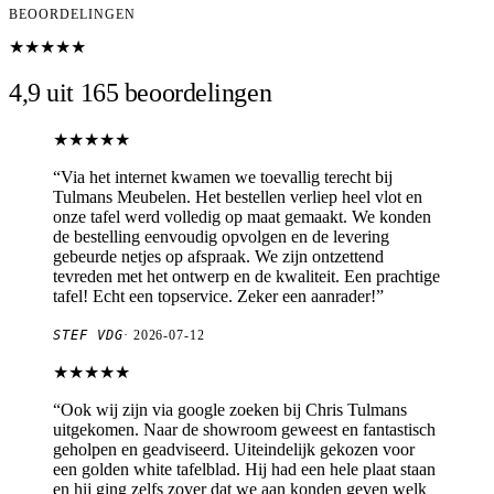
BEOORDELINGEN
★★★★★
4,9 uit 165 beoordelingen
★★★★★
“
Via het internet kwamen we toevallig terecht bij
Tulmans Meubelen. Het bestellen verliep heel vlot en
onze tafel werd volledig op maat gemaakt. We konden
de bestelling eenvoudig opvolgen en de levering
gebeurde netjes op afspraak. We zijn ontzettend
tevreden met het ontwerp en de kwaliteit. Een prachtige
tafel! Echt een topservice. Zeker een aanrader!
”
STEF VDG
·
2026-07-12
★★★★★
“
Ook wij zijn via google zoeken bij Chris Tulmans
uitgekomen. Naar de showroom geweest en fantastisch
geholpen en geadviseerd. Uiteindelijk gekozen voor
een golden white tafelblad. Hij had een hele plaat staan
en hij ging zelfs zover dat we aan konden geven welk