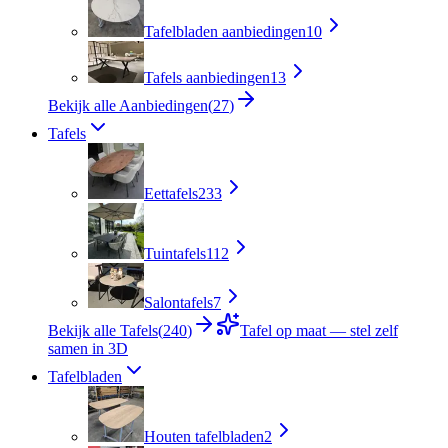
Tafelbladen aanbiedingen
10
Tafels aanbiedingen
13
Bekijk alle Aanbiedingen
(
27
)
Tafels
Eettafels
233
Tuintafels
112
Salontafels
7
Bekijk alle Tafels
(
240
)
Tafel op maat — stel zelf
samen in 3D
Tafelbladen
Houten tafelbladen
2