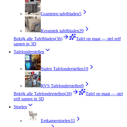
Granieten tafelbladen
5
Keramiek tafelbladen
29
Bekijk alle Tafelbladen
(
36
)
Tafel op maat — stel zelf
samen in 3D
Tafelonderstellen
Stalen Tafelonderstellen
19
RVS Tafelonderstellen
9
Bekijk alle Tafelonderstellen
(
28
)
Tafel op maat — stel
zelf samen in 3D
Stoelen
Eetkamerstoelen
33