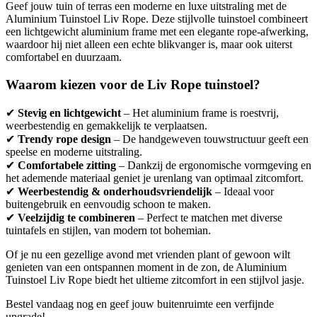
Geef jouw tuin of terras een moderne en luxe uitstraling met de
Aluminium Tuinstoel Liv Rope. Deze stijlvolle tuinstoel combineert
een lichtgewicht aluminium frame met een elegante rope-afwerking,
waardoor hij niet alleen een echte blikvanger is, maar ook uiterst
comfortabel en duurzaam.
Waarom kiezen voor de Liv Rope tuinstoel?
✔
Stevig en lichtgewicht
– Het aluminium frame is roestvrij,
weerbestendig en gemakkelijk te verplaatsen.
✔
Trendy rope design
– De handgeweven touwstructuur geeft een
speelse en moderne uitstraling.
✔
Comfortabele zitting
– Dankzij de ergonomische vormgeving en
het ademende materiaal geniet je urenlang van optimaal zitcomfort.
✔
Weerbestendig & onderhoudsvriendelijk
– Ideaal voor
buitengebruik en eenvoudig schoon te maken.
✔
Veelzijdig te combineren
– Perfect te matchen met diverse
tuintafels en stijlen, van modern tot bohemian.
Of je nu een gezellige avond met vrienden plant of gewoon wilt
genieten van een ontspannen moment in de zon, de Aluminium
Tuinstoel Liv Rope biedt het ultieme zitcomfort in een stijlvol jasje.
Bestel vandaag nog en geef jouw buitenruimte een verfijnde
upgrade!