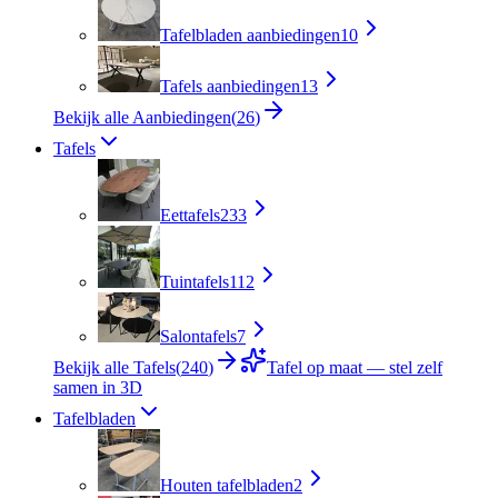
Tafelbladen aanbiedingen
10
Tafels aanbiedingen
13
Bekijk alle Aanbiedingen
(
26
)
Tafels
Eettafels
233
Tuintafels
112
Salontafels
7
Bekijk alle Tafels
(
240
)
Tafel op maat — stel zelf
samen in 3D
Tafelbladen
Houten tafelbladen
2