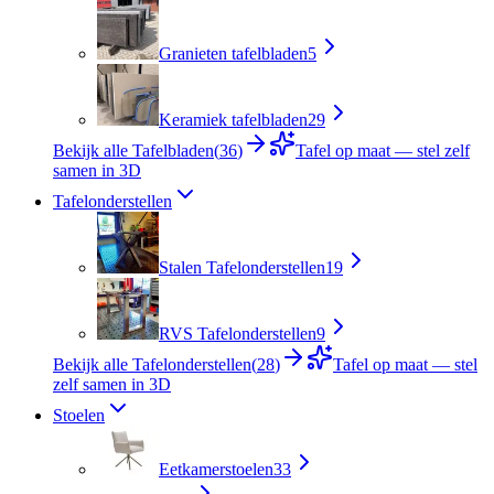
Granieten tafelbladen
5
Keramiek tafelbladen
29
Bekijk alle Tafelbladen
(
36
)
Tafel op maat — stel zelf
samen in 3D
Tafelonderstellen
Stalen Tafelonderstellen
19
RVS Tafelonderstellen
9
Bekijk alle Tafelonderstellen
(
28
)
Tafel op maat — stel
zelf samen in 3D
Stoelen
Eetkamerstoelen
33