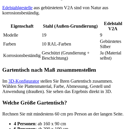
Edelstahlgestelle
aus gebürstetem V2A sind von Natur aus
korrosionsbeständig.
Edelstahl
Eigenschaft
Stahl (Außen-Grundierung)
V2A
Modelle
19
9
Gebürstetes
Farben
10 RAL-Farben
Silber
Geschützt (Grundierung +
Ja (Material
Korrosionsbeständig
Beschichtung)
selbst)
Gartentisch nach Maß zusammenstellen
Im
3D-Konfigurator
stellen Sie Ihren Gartentisch zusammen.
Wählen Sie Plattenmaterial, Farbe, Abmessung, Gestell und
Anwendung (draußen). Sie sehen das Ergebnis direkt in 3D.
Welche Größe Gartentisch?
Rechnen Sie mit mindestens 60 cm pro Person an der langen Seite.
4 Personen
: ab 160 x 90 cm
6 Personen
: ab 200 x 100 cm