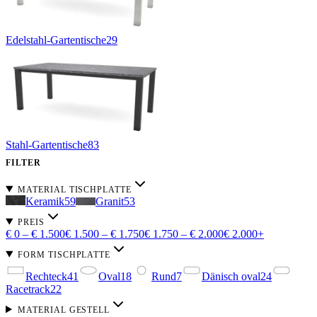
Edelstahl-Gartentische
29
Stahl-Gartentische
83
FILTER
MATERIAL TISCHPLATTE
Keramik
59
Granit
53
PREIS
€ 0 – € 1.500
€ 1.500 – € 1.750
€ 1.750 – € 2.000
€ 2.000+
FORM TISCHPLATTE
Rechteck
41
Oval
18
Rund
7
Dänisch oval
24
Racetrack
22
MATERIAL GESTELL