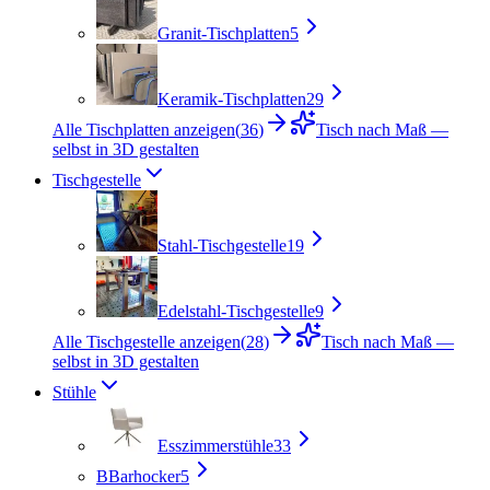
Granit-Tischplatten
5
Keramik-Tischplatten
29
Alle Tischplatten anzeigen
(
36
)
Tisch nach Maß —
selbst in 3D gestalten
Tischgestelle
Stahl-Tischgestelle
19
Edelstahl-Tischgestelle
9
Alle Tischgestelle anzeigen
(
28
)
Tisch nach Maß —
selbst in 3D gestalten
Stühle
Esszimmerstühle
33
B
Barhocker
5