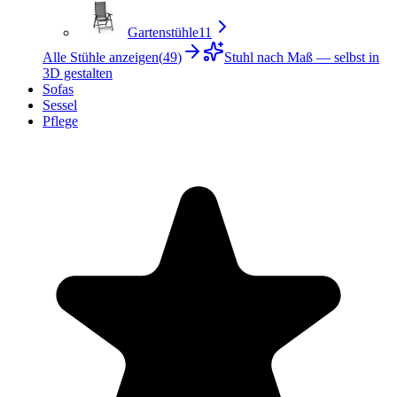
Gartenstühle
11
Alle Stühle anzeigen
(
49
)
Stuhl nach Maß — selbst in
3D gestalten
Sofas
Sessel
Pflege