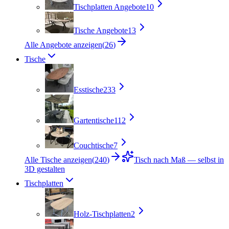
Tischplatten Angebote
10
Tische Angebote
13
Alle Angebote anzeigen
(
26
)
Tische
Esstische
233
Gartentische
112
Couchtische
7
Alle Tische anzeigen
(
240
)
Tisch nach Maß — selbst in
3D gestalten
Tischplatten
Holz-Tischplatten
2