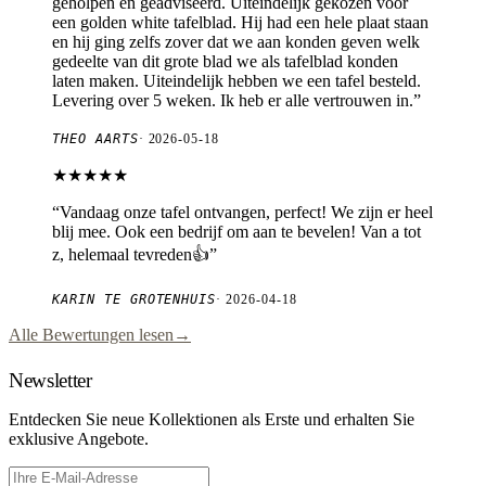
geholpen en geadviseerd. Uiteindelijk gekozen voor
een golden white tafelblad. Hij had een hele plaat staan
en hij ging zelfs zover dat we aan konden geven welk
gedeelte van dit grote blad we als tafelblad konden
laten maken. Uiteindelijk hebben we een tafel besteld.
Levering over 5 weken. Ik heb er alle vertrouwen in.
”
THEO AARTS
·
2026-05-18
★★★★★
“
Vandaag onze tafel ontvangen, perfect! We zijn er heel
blij mee. Ook een bedrijf om aan te bevelen! Van a tot
z, helemaal tevreden👍
”
KARIN TE GROTENHUIS
·
2026-04-18
Alle Bewertungen lesen
→
Newsletter
Entdecken Sie neue Kollektionen als Erste und erhalten Sie
exklusive Angebote.