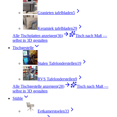
Granieten tafelbladen
5
Keramiek tafelbladen
29
Alle Tischplatten anzeigen
(
36
)
Tisch nach Maß —
selbst in 3D gestalten
Tischgestelle
Stalen Tafelonderstellen
19
RVS Tafelonderstellen
9
Alle Tischgestelle anzeigen
(
28
)
Tisch nach Maß —
selbst in 3D gestalten
Stühle
Eetkamerstoelen
33