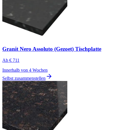
Granit Nero Assoluto (Gezoet) Tischplatte
Ab
€ 711
Innerhalb von 4 Wochen
Selbst zusammenstellen