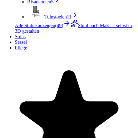
B
Barstoelen
5
Tuinstoelen
11
Alle Stühle anzeigen
(
49
)
Stuhl nach Maß — selbst in
3D gestalten
Sofas
Sessel
Pflege