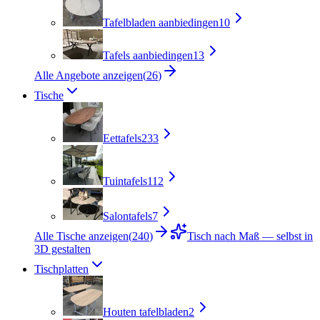
Tafelbladen aanbiedingen
10
Tafels aanbiedingen
13
Alle Angebote anzeigen
(
26
)
Tische
Eettafels
233
Tuintafels
112
Salontafels
7
Alle Tische anzeigen
(
240
)
Tisch nach Maß — selbst in
3D gestalten
Tischplatten
Houten tafelbladen
2