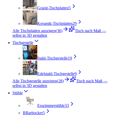
Granit-Tischplatten
5
Keramik-Tischplatten
29
Alle Tischplatten anzeigen
(
36
)
Tisch nach Maß —
selbst in 3D gestalten
Tischgestelle
Stahl-Tischgestelle
19
Edelstahl-Tischgestelle
9
Alle Tischgestelle anzeigen
(
28
)
Tisch nach Maß —
selbst in 3D gestalten
Stühle
Esszimmerstühle
33
B
Barhocker
5