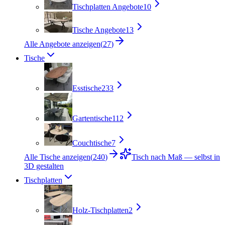
Tischplatten Angebote
10
Tische Angebote
13
Alle Angebote anzeigen
(
27
)
Tische
Esstische
233
Gartentische
112
Couchtische
7
Alle Tische anzeigen
(
240
)
Tisch nach Maß — selbst in
3D gestalten
Tischplatten
Holz-Tischplatten
2