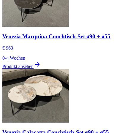
Venezia Marquina Couchtisch-Set ø90 + ø55
€ 963
0-4 Wochen
Produkt ansehen
Venezia Calacatta Couchtisch-Set ø90 + ø55