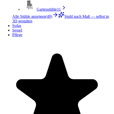
Gartenstühle
11
Alle Stühle anzeigen
(
49
)
Stuhl nach Maß — selbst in
3D gestalten
Sofas
Sessel
Pflege