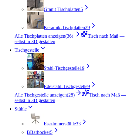
Granit-Tischplatten
5
Keramik-Tischplatten
29
Alle Tischplatten anzeigen
(
36
)
Tisch nach Maß —
selbst in 3D gestalten
Tischgestelle
Stahl-Tischgestelle
19
Edelstahl-Tischgestelle
9
Alle Tischgestelle anzeigen
(
28
)
Tisch nach Maß —
selbst in 3D gestalten
Stühle
Esszimmerstühle
33
B
Barhocker
5