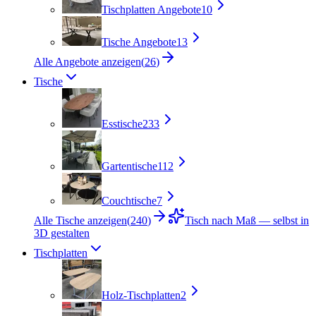
Tischplatten Angebote
10
Tische Angebote
13
Alle Angebote anzeigen
(
26
)
Tische
Esstische
233
Gartentische
112
Couchtische
7
Alle Tische anzeigen
(
240
)
Tisch nach Maß — selbst in
3D gestalten
Tischplatten
Holz-Tischplatten
2