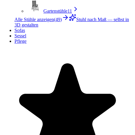
Gartenstühle
11
Alle Stühle anzeigen
(
49
)
Stuhl nach Maß — selbst in
3D gestalten
Sofas
Sessel
Pflege