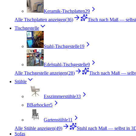
Keramik-Tischplatten
29
Alle Tischplatten anzeigen
(
36
)
Tisch nach Maß — selbst
Tischgestelle
Stahl-Tischgestelle
19
Edelstahl-Tischgestelle
9
Alle Tischgestelle anzeigen
(
28
)
Tisch nach Maß — selbst
Stühle
Esszimmerstühle
33
B
Barhocker
5
Gartenstühle
11
Alle Stühle anzeigen
(
49
)
Stuhl nach Maß — selbst in 3D
Sofas