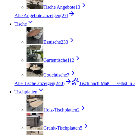
Tische Angebote
13
Alle Angebote anzeigen
(
27
)
Tische
Esstische
233
Gartentische
112
Couchtische
7
Alle Tische anzeigen
(
240
)
Tisch nach Maß — selbst in 3
Tischplatten
Holz-Tischplatten
2
Granit-Tischplatten
5