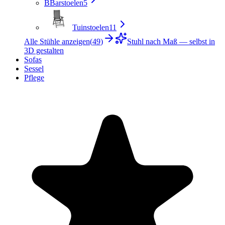
B
Barstoelen
5
Tuinstoelen
11
Alle Stühle anzeigen
(
49
)
Stuhl nach Maß — selbst in
3D gestalten
Sofas
Sessel
Pflege