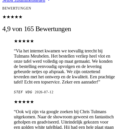
Selbst zusammenstellen
BEWERTUNGEN
★★★★★
4,9 von 165 Bewertungen
★★★★★
“
Via het internet kwamen we toevallig terecht bij
Tulmans Meubelen. Het bestellen verliep heel vlot en
onze tafel werd volledig op maat gemaakt. We konden
de bestelling eenvoudig opvolgen en de levering
gebeurde netjes op afspraak. We zijn ontzettend
tevreden met het ontwerp en de kwaliteit. Een prachtige
tafel! Echt een topservice. Zeker een aanrader!
”
STEF VDG
·
2026-07-12
★★★★★
“
Ook wij zijn via google zoeken bij Chris Tulmans
uitgekomen. Naar de showroom geweest en fantastisch
geholpen en geadviseerd. Uiteindelijk gekozen voor
een golden white tafelblad. Hij had een hele plaat staan