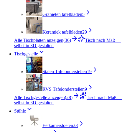
Granieten tafelbladen
5
Keramiek tafelbladen
29
Alle Tischplatten anzeigen
(
36
)
Tisch nach Maß —
selbst in 3D gestalten
Tischgestelle
Stalen Tafelonderstellen
19
RVS Tafelonderstellen
9
Alle Tischgestelle anzeigen
(
28
)
Tisch nach Maß —
selbst in 3D gestalten
Stühle
Eetkamerstoelen
33