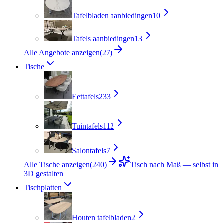
Tafelbladen aanbiedingen
10
Tafels aanbiedingen
13
Alle Angebote anzeigen
(
27
)
Tische
Eettafels
233
Tuintafels
112
Salontafels
7
Alle Tische anzeigen
(
240
)
Tisch nach Maß — selbst in
3D gestalten
Tischplatten
Houten tafelbladen
2