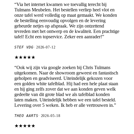
“
Via het internet kwamen we toevallig terecht bij
Tulmans Meubelen. Het bestellen verliep heel vlot en
onze tafel werd volledig op maat gemaakt. We konden
de bestelling eenvoudig opvolgen en de levering
gebeurde netjes op afspraak. We zijn ontzettend
tevreden met het ontwerp en de kwaliteit. Een prachtige
tafel! Echt een topservice. Zeker een aanrader!
”
STEF VDG
·
2026-07-12
★★★★★
“
Ook wij zijn via google zoeken bij Chris Tulmans
uitgekomen. Naar de showroom geweest en fantastisch
geholpen en geadviseerd. Uiteindelijk gekozen voor
een golden white tafelblad. Hij had een hele plaat staan
en hij ging zelfs zover dat we aan konden geven welk
gedeelte van dit grote blad we als tafelblad konden
laten maken. Uiteindelijk hebben we een tafel besteld.
Levering over 5 weken. Ik heb er alle vertrouwen in.
”
THEO AARTS
·
2026-05-18
★★★★★