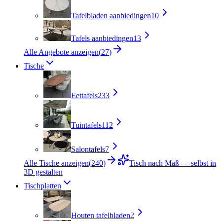
Tafelbladen aanbiedingen
10
Tafels aanbiedingen
13
Alle Angebote anzeigen
(
27
)
Tische
Eettafels
233
Tuintafels
112
Salontafels
7
Alle Tische anzeigen
(
240
)
Tisch nach Maß — selbst in
3D gestalten
Tischplatten
Houten tafelbladen
2