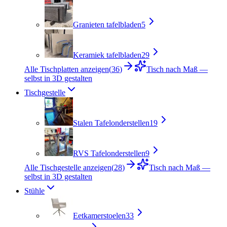
Granieten tafelbladen
5
Keramiek tafelbladen
29
Alle Tischplatten anzeigen
(
36
)
Tisch nach Maß —
selbst in 3D gestalten
Tischgestelle
Stalen Tafelonderstellen
19
RVS Tafelonderstellen
9
Alle Tischgestelle anzeigen
(
28
)
Tisch nach Maß —
selbst in 3D gestalten
Stühle
Eetkamerstoelen
33