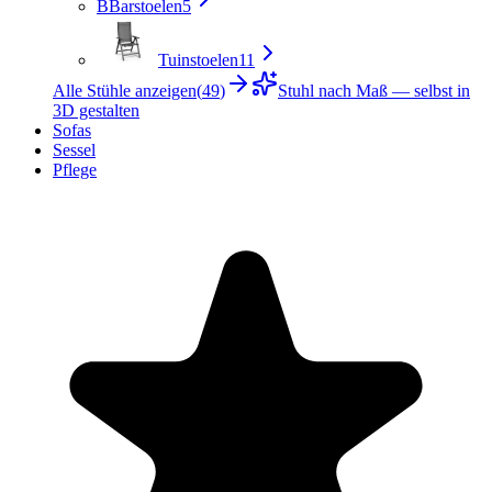
B
Barstoelen
5
Tuinstoelen
11
Alle Stühle anzeigen
(
49
)
Stuhl nach Maß — selbst in
3D gestalten
Sofas
Sessel
Pflege