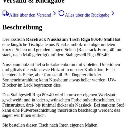
Versand & Rückgabe
Alles über den Versand
Alles über die Rückgabe
Beschreibung
Der Esstisch
Racetrack Nussbaum-Tisch Riga 80x40 Stahl
hat
eine längliche Tischplatte aus Nussbaumholz mit abgerundeten
kurzen Seiten und geraden langen Seiten (Racetrack-Form, 40 mm
stark, nach Maß gefertigt) auf dem Stahlgestell Riga 80×40.
Nussbaumholz ist tief schokoladenbraun mit violetten Untertönen
und gilt als die exklusivste Holzart in unserer Kollektion. Es ist
leichter als Eiche, aber formstabil. Bei längerer direkter
Sonneneinstrahlung kann Nussbaum etwas heller werden; UV-
Blocker im Lack begrenzen dies.
Das Stahlgestell Riga 80×40 wird in unserer eigenen Werkstatt
geschweißt und in jeder gewünschten Farbe pulverbeschichtet, in
Feinstruktur, drei- bis fünfmal dicker als Nasslack. Bei starkem Stoß
kann eine Pulverbeschichtung theoretisch beschädigt werden; das
sagen wir Ihnen ehrlich.
Sie bestellen diesen Tisch nach Ihren eigenen Maßen: