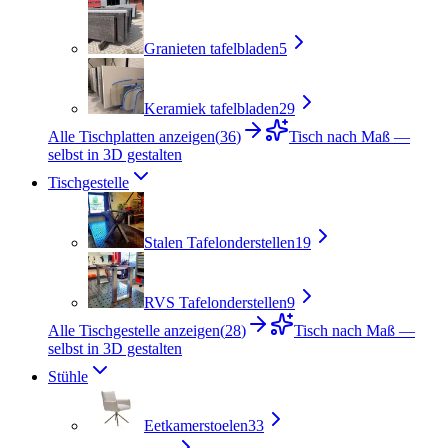
Granieten tafelbladen
5
Keramiek tafelbladen
29
Alle Tischplatten anzeigen
(
36
)
Tisch nach Maß —
selbst in 3D gestalten
Tischgestelle
Stalen Tafelonderstellen
19
RVS Tafelonderstellen
9
Alle Tischgestelle anzeigen
(
28
)
Tisch nach Maß —
selbst in 3D gestalten
Stühle
Eetkamerstoelen
33