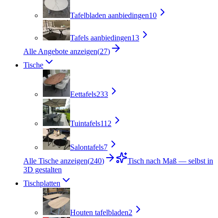
Tafelbladen aanbiedingen
10
Tafels aanbiedingen
13
Alle Angebote anzeigen
(
27
)
Tische
Eettafels
233
Tuintafels
112
Salontafels
7
Alle Tische anzeigen
(
240
)
Tisch nach Maß — selbst in
3D gestalten
Tischplatten
Houten tafelbladen
2