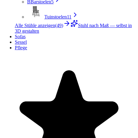
B
Barstoelen
5
Tuinstoelen
11
Alle Stühle anzeigen
(
49
)
Stuhl nach Maß — selbst in
3D gestalten
Sofas
Sessel
Pflege