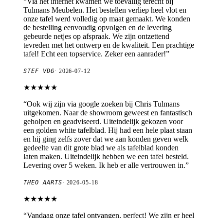
“
Via het internet kwamen we toevallig terecht bij
Tulmans Meubelen. Het bestellen verliep heel vlot en
onze tafel werd volledig op maat gemaakt. We konden
de bestelling eenvoudig opvolgen en de levering
gebeurde netjes op afspraak. We zijn ontzettend
tevreden met het ontwerp en de kwaliteit. Een prachtige
tafel! Echt een topservice. Zeker een aanrader!
”
STEF VDG
·
2026-07-12
★★★★★
“
Ook wij zijn via google zoeken bij Chris Tulmans
uitgekomen. Naar de showroom geweest en fantastisch
geholpen en geadviseerd. Uiteindelijk gekozen voor
een golden white tafelblad. Hij had een hele plaat staan
en hij ging zelfs zover dat we aan konden geven welk
gedeelte van dit grote blad we als tafelblad konden
laten maken. Uiteindelijk hebben we een tafel besteld.
Levering over 5 weken. Ik heb er alle vertrouwen in.
”
THEO AARTS
·
2026-05-18
★★★★★
“
Vandaag onze tafel ontvangen, perfect! We zijn er heel