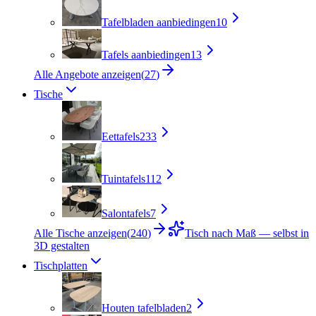
Tafelbladen aanbiedingen
10
Tafels aanbiedingen
13
Alle Angebote anzeigen
(
27
)
Tische
Eettafels
233
Tuintafels
112
Salontafels
7
Alle Tische anzeigen
(
240
)
Tisch nach Maß — selbst in
3D gestalten
Tischplatten
Houten tafelbladen
2