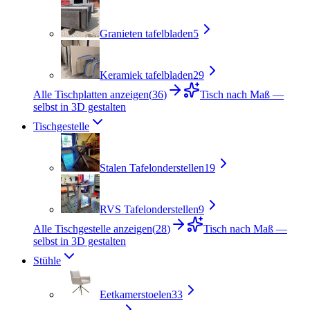
Granieten tafelbladen
5
Keramiek tafelbladen
29
Alle Tischplatten anzeigen
(
36
)
Tisch nach Maß —
selbst in 3D gestalten
Tischgestelle
Stalen Tafelonderstellen
19
RVS Tafelonderstellen
9
Alle Tischgestelle anzeigen
(
28
)
Tisch nach Maß —
selbst in 3D gestalten
Stühle
Eetkamerstoelen
33