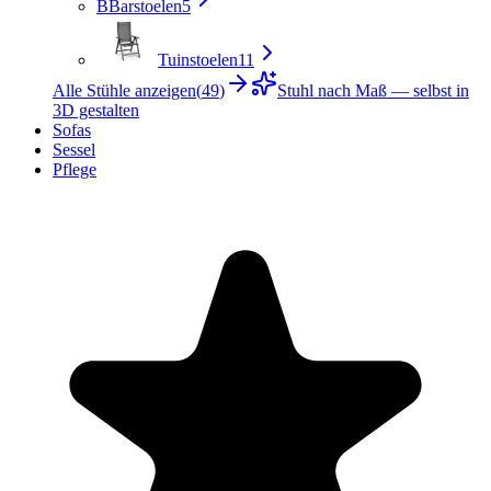
B
Barstoelen
5
Tuinstoelen
11
Alle Stühle anzeigen
(
49
)
Stuhl nach Maß — selbst in
3D gestalten
Sofas
Sessel
Pflege