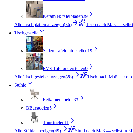
Keramiek tafelbladen
29
Alle Tischplatten anzeigen
(
36
)
Tisch nach Maß — selbst
Tischgestelle
Stalen Tafelonderstellen
19
RVS Tafelonderstellen
9
Alle Tischgestelle anzeigen
(
28
)
Tisch nach Maß — selbst
Stühle
Eetkamerstoelen
33
B
Barstoelen
5
Tuinstoelen
11
Alle Stühle anzeigen
(
49
)
Stuhl nach Maß — selbst in 3D