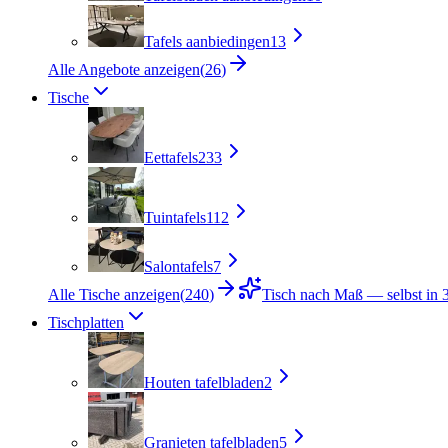
Tafels aanbiedingen
13
Alle Angebote anzeigen
(
26
)
Tische
Eettafels
233
Tuintafels
112
Salontafels
7
Alle Tische anzeigen
(
240
)
Tisch nach Maß — selbst in 3
Tischplatten
Houten tafelbladen
2
Granieten tafelbladen
5